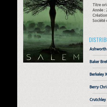
Titre ori
Année :
Création
Société 
DISTRIB
Ashworth
Baker Bre
Berkeley 
Berry Chr
Crutchley