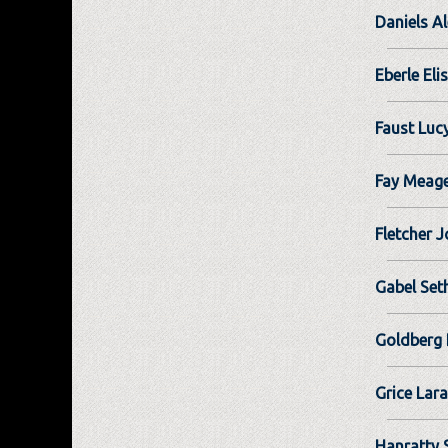
Daniels A
Eberle Eli
Faust Luc
Fay Meag
Fletcher 
Gabel Set
Goldberg 
Grice Lara
Hanratty