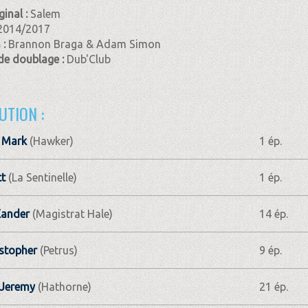
ginal :
Salem
2014/2017
 :
Brannon Braga & Adam Simon
de doublage :
Dub'Club
UTION :
 Mark
(Hawker)
1 ép.
tt
(La Sentinelle)
1 ép.
Xander
(Magistrat Hale)
14 ép.
istopher
(Petrus)
9 ép.
 Jeremy
(Hathorne)
21 ép.