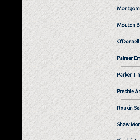
Montgome
Mouton B
O'Donnell
Palmer Em
Parker Ti
Prebble A
Roukin S
Shaw Mor