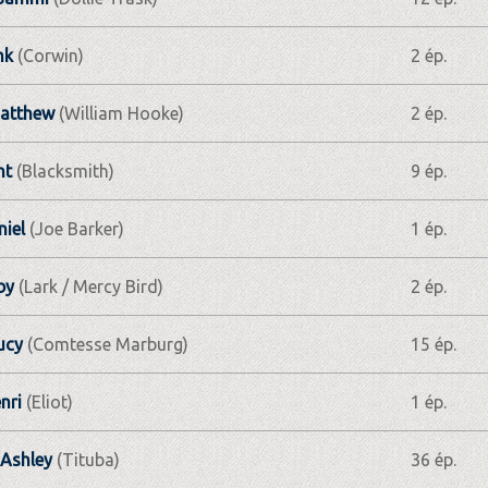
nk
(Corwin)
2 ép.
atthew
(William Hooke)
2 ép.
nt
(Blacksmith)
9 ép.
iel
(Joe Barker)
1 ép.
by
(Lark / Mercy Bird)
2 ép.
ucy
(Comtesse Marburg)
15 ép.
nri
(Eliot)
1 ép.
Ashley
(Tituba)
36 ép.