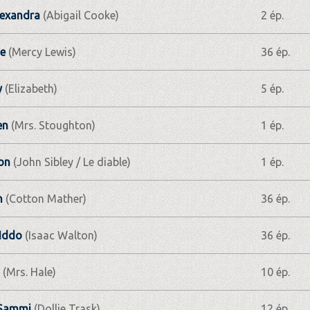
lexandra
(Abigail Cooke)
2 ép.
se
(Mercy Lewis)
36 ép.
y
(Elizabeth)
5 ép.
en
(Mrs. Stoughton)
1 ép.
Jon
(John Sibley / Le diable)
1 ép.
h
(Cotton Mather)
36 ép.
Iddo
(Isaac Walton)
36 ép.
(Mrs. Hale)
10 ép.
 Sammi
(Dollie Trask)
12 ép.