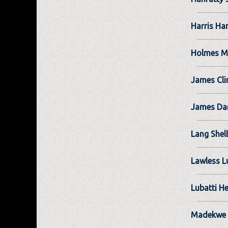
Harris Ha
Holmes M
James Cli
James Dan
Lang Shel
Lawless L
Lubatti He
Madekwe 