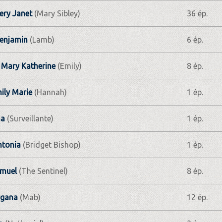
ry Janet
(Mary Sibley)
36 ép.
enjamin
(Lamb)
6 ép.
 Mary Katherine
(Emily)
8 ép.
ily Marie
(Hannah)
1 ép.
na
(Surveillante)
1 ép.
ntonia
(Bridget Bishop)
1 ép.
amuel
(The Sentinel)
8 ép.
gana
(Mab)
12 ép.