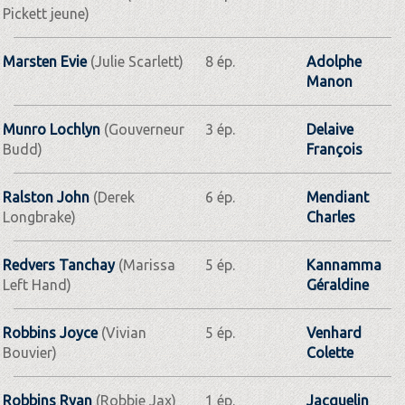
Pickett jeune)
Marsten Evie
(Julie Scarlett)
8 ép.
Adolphe
Manon
Munro Lochlyn
(Gouverneur
3 ép.
Delaive
Budd)
François
Ralston John
(Derek
6 ép.
Mendiant
Longbrake)
Charles
Redvers Tanchay
(Marissa
5 ép.
Kannamma
Left Hand)
Géraldine
Robbins Joyce
(Vivian
5 ép.
Venhard
Bouvier)
Colette
Robbins Ryan
(Robbie Jax)
1 ép.
Jacquelin