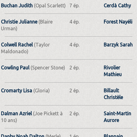
Buchan Judith
(Opal Scarlett)
7 ép.
Cerdà Cathy
Christie Julianne
(Blaire
4 ép.
Forest Nayéli
Urman)
Colwell Rachel
(Taylor
4 ép.
Barzyk Sarah
Maldonado)
Cowling Paul
(Spencer Stone)
2 ép.
Rivolier
Mathieu
Cromarty Lisa
(Gloria)
2 ép.
Billault
Christèle
Dalman Azriel
(Joe Pickett à
2 ép.
Saint-Martin
10 ans)
Aurore
Danby Noah Dalton
(Merle)
1 ép.
Blanpain