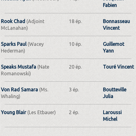
Fabien
Rook Chad
(Adjoint
18 ép.
Bonnasseau
McLanahan)
Vincent
Sparks Paul
(Wacey
10 ép.
Guillemot
Hederman)
Yann
Speaks Mustafa
(Nate
20 ép.
Touré Vincent
Romanowski)
Von Rad Samara
(Ms.
3 ép.
Boutteville
Whaling)
Julia
Young Blair
(Les Etbauer)
2 ép.
Laroussi
Michel