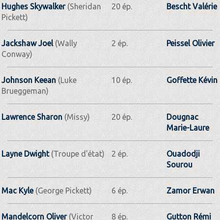
Hughes Skywalker
(Sheridan
20 ép.
Bescht Valérie
Pickett)
Jackshaw Joel
(Wally
2 ép.
Peissel Olivier
Conway)
Johnson Keean
(Luke
10 ép.
Goffette Kévin
Brueggeman)
Lawrence Sharon
(Missy)
20 ép.
Dougnac
Marie-Laure
Layne Dwight
(Troupe d'état)
2 ép.
Ouadodji
Sourou
Mac Kyle
(George Pickett)
6 ép.
Zamor Erwan
Mandelcorn Oliver
(Victor
8 ép.
Gutton Rémi