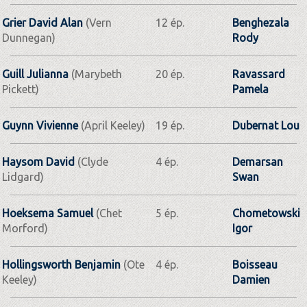
Grier David Alan
(Vern
12 ép.
Benghezala
Dunnegan)
Rody
Guill Julianna
(Marybeth
20 ép.
Ravassard
Pickett)
Pamela
Guynn Vivienne
(April Keeley)
19 ép.
Dubernat Lou
Haysom David
(Clyde
4 ép.
Demarsan
Lidgard)
Swan
Hoeksema Samuel
(Chet
5 ép.
Chometowski
Morford)
Igor
Hollingsworth Benjamin
(Ote
4 ép.
Boisseau
Keeley)
Damien