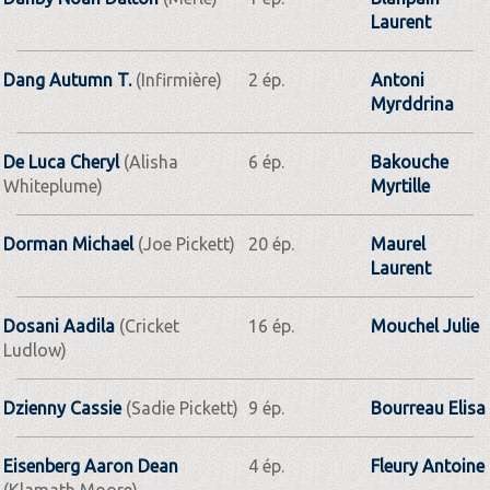
Laurent
Dang Autumn T.
(Infirmière)
2 ép.
Antoni
Myrddrina
De Luca Cheryl
(Alisha
6 ép.
Bakouche
Whiteplume)
Myrtille
Dorman Michael
(Joe Pickett)
20 ép.
Maurel
Laurent
Dosani Aadila
(Cricket
16 ép.
Mouchel Julie
Ludlow)
Dzienny Cassie
(Sadie Pickett)
9 ép.
Bourreau Elisa
Eisenberg Aaron Dean
4 ép.
Fleury Antoine
(Klamath Moore)