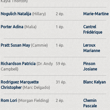
Kayla Thorton)
Nogulich Natalija
(Hillary)
2 ép.
Marie-Martine
Porter Adina
(Malia)
1 ép.
Cantrel
Frédérique
Pratt Susan May
(Cammie)
1 ép.
Leroux
Marianne
Richardson Patricia
(Dr. Andy
59 ép.
Pinson
Campbell)
Josiane
Rodriguez Marquette
31 ép.
Blanc Kelyan
Christopher
(Marc Delgado)
Rom Lori
(Morgan Fielding)
2 ép.
Chemin
Pascale