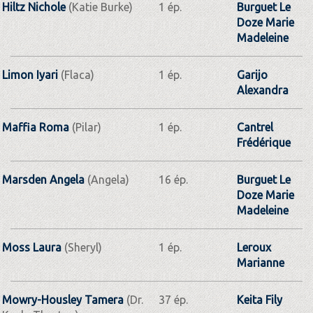
Hiltz Nichole
(Katie Burke)
1 ép.
Burguet Le
Doze Marie
Madeleine
Limon Iyari
(Flaca)
1 ép.
Garijo
Alexandra
Maffia Roma
(Pilar)
1 ép.
Cantrel
Frédérique
Marsden Angela
(Angela)
16 ép.
Burguet Le
Doze Marie
Madeleine
Moss Laura
(Sheryl)
1 ép.
Leroux
Marianne
Mowry-Housley Tamera
(Dr.
37 ép.
Keita Fily