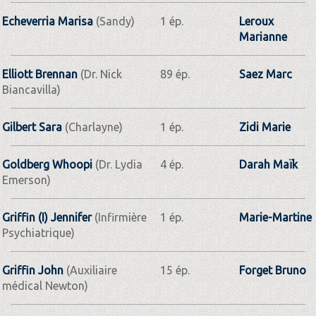
Echeverria Marisa
(Sandy)
1 ép.
Leroux
Marianne
Elliott Brennan
(Dr. Nick
89 ép.
Saez Marc
Biancavilla)
Gilbert Sara
(Charlayne)
1 ép.
Zidi Marie
Goldberg Whoopi
(Dr. Lydia
4 ép.
Darah Maïk
Emerson)
Griffin (I) Jennifer
(Infirmière
1 ép.
Marie-Martine
Psychiatrique)
Griffin John
(Auxiliaire
15 ép.
Forget Bruno
médical Newton)