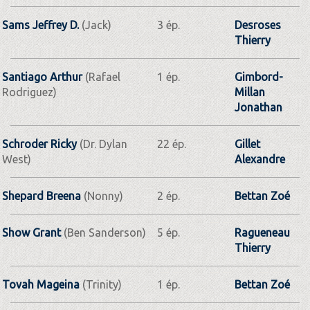
Sams Jeffrey D.
(Jack)
3 ép.
Desroses
Thierry
Santiago Arthur
(Rafael
1 ép.
Gimbord-
Rodriguez)
Millan
Jonathan
Schroder Ricky
(Dr. Dylan
22 ép.
Gillet
West)
Alexandre
Shepard Breena
(Nonny)
2 ép.
Bettan Zoé
Show Grant
(Ben Sanderson)
5 ép.
Ragueneau
Thierry
Tovah Mageina
(Trinity)
1 ép.
Bettan Zoé