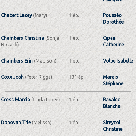
Chabert Lacey
(Mary)
1 ép.
Pousséo
Dorothée
Chambers Christina
(Sonja
1 ép.
Cipan
Novack)
Catherine
Chambers Erin
(Madison)
1 ép.
Volpe Isabelle
Coxx Josh
(Peter Riggs)
131 ép.
Marais
Stéphane
Cross Marcia
(Linda Loren)
1 ép.
Ravalec
Blanche
Donovan Trie
(Melissa)
1 ép.
Sireyzol
Christine