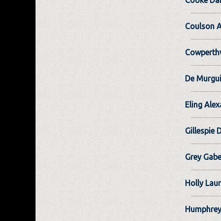
Coulson A
Cowperth
De Murgu
Eling Ale
Gillespie
Grey Gab
Holly Lau
Humphrey