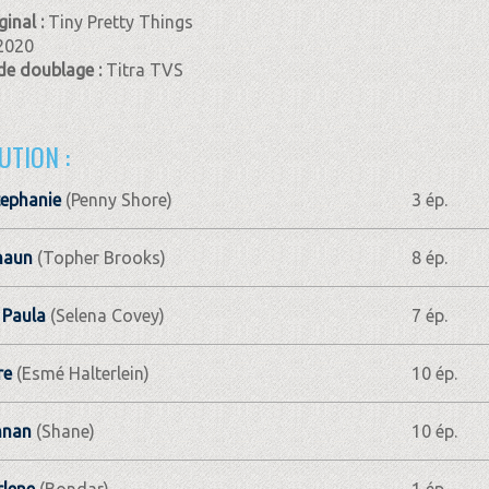
ginal :
Tiny Pretty Things
2020
de doublage :
Titra TVS
UTION :
tephanie
(Penny Shore)
3 ép.
haun
(Topher Brooks)
8 ép.
 Paula
(Selena Covey)
7 ép.
re
(Esmé Halterlein)
10 ép.
nnan
(Shane)
10 ép.
lene
(Bondar)
1 ép.