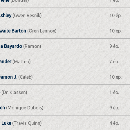
shley
(Gwen Resnik)
10 ép.
waite Barton
(Oren Lennox)
10 ép.
ia Bayardo
(Ramon)
9 ép.
xander
(Matteo)
7 ép.
 Damon J.
(Caleb)
10 ép.
e
(Dr. Klassen)
1 ép.
ren
(Monique Dubois)
9 ép.
 Luke
(Travis Quinn)
4 ép.