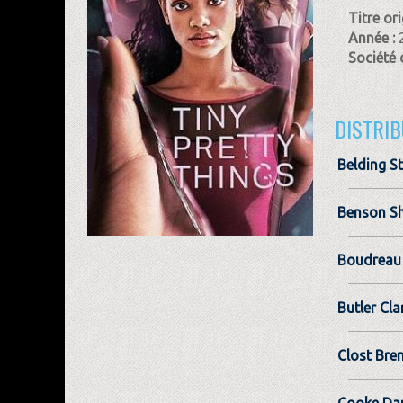
Titre ori
Année :
Société 
DISTRIB
Belding S
Benson S
Boudreau
Butler Cla
Clost Bre
Cooke Dar