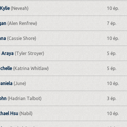
Kylie
(Neveah)
10 ép.
gan
(Alen Renfrew)
7 ép.
nna
(Cassie Shore)
10 ép.
 Araya
(Tyler Stroyer)
5 ép.
chelle
(Katrina Whitlaw)
5 ép.
aniela
(June)
10 ép.
ohn
(Hadrian Talbot)
3 ép.
hael Hsu
(Nabil)
10 ép.