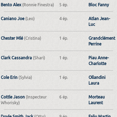
Bento Alex
(Ronnie Finestra)
5 ép.
Bloc Fanny
Caniano Joe
(Leo)
4 ép.
Atlan Jean-
Luc
Chester Mlé
(Cristina)
1 ép.
Grandclément
Perrine
Clark Cassandra
(Shari)
1 ép.
Piau Anne-
Charlotte
Cole Erin
(Sylvia)
1 ép.
Ollandini
Laura
Cottle Jason
(Inspecteur
6 ép.
Morteau
Whorisky)
Laurent
Doyle Smith Jack
(Otto)
9 ép.
Faliu Martin