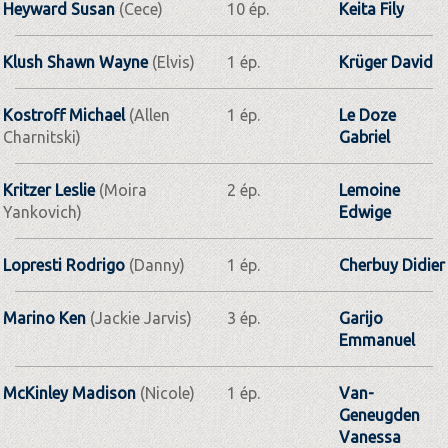
Heyward Susan
(Cece)
10 ép.
Keita Fily
Klush Shawn Wayne
(Elvis)
1 ép.
Krüger David
Kostroff Michael
(Allen
1 ép.
Le Doze
Charnitski)
Gabriel
Kritzer Leslie
(Moira
2 ép.
Lemoine
Yankovich)
Edwige
Lopresti Rodrigo
(Danny)
1 ép.
Cherbuy Didier
Marino Ken
(Jackie Jarvis)
3 ép.
Garijo
Emmanuel
McKinley Madison
(Nicole)
1 ép.
Van-
Geneugden
Vanessa