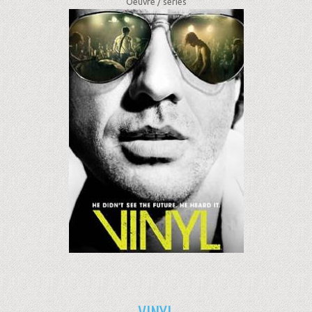
Oeuvre /
séries
VINYL