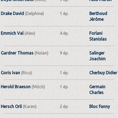
Drake David
(Delphine)
1 ép.
Berthoud
Jérôme
Emmich Val
(Alex)
4 ép.
Forlani
Stanislas
Gardner Thomas
(Nolan)
9 ép.
Salinger
Joachim
Goris Ivan
(Rico)
1 ép.
Cherbuy Didier
Herold Braeson
(Mitch)
1 ép.
Germain
Charles
Hersch Orli
(Karen)
2 ép.
Bloc Fanny