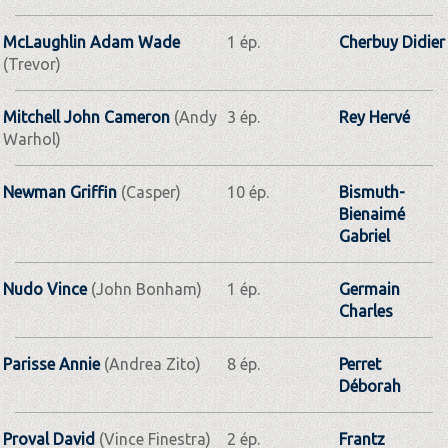
McLaughlin Adam Wade
1 ép.
Cherbuy Didier
(Trevor)
Mitchell John Cameron
(Andy
3 ép.
Rey Hervé
Warhol)
Newman Griffin
(Casper)
10 ép.
Bismuth-
Bienaimé
Gabriel
Nudo Vince
(John Bonham)
1 ép.
Germain
Charles
Parisse Annie
(Andrea Zito)
8 ép.
Perret
Déborah
Proval David
(Vince Finestra)
2 ép.
Frantz