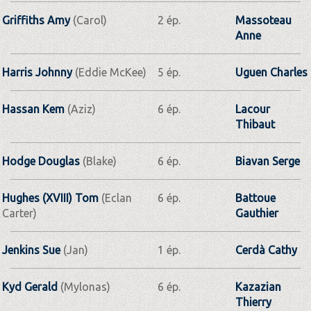
Griffiths Amy
(Carol)
2 ép.
Massoteau
Anne
Harris Johnny
(Eddie McKee)
5 ép.
Uguen Charles
Hassan Kem
(Aziz)
6 ép.
Lacour
Thibaut
Hodge Douglas
(Blake)
6 ép.
Biavan Serge
Hughes (XVIII) Tom
(Eclan
6 ép.
Battoue
Carter)
Gauthier
Jenkins Sue
(Jan)
1 ép.
Cerdà Cathy
Kyd Gerald
(Mylonas)
6 ép.
Kazazian
Thierry