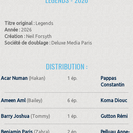
Titre original :
Legends
Année :
2026
Création :
Neil Forsyth
Société de doublage :
Deluxe Media Paris
DISTRIBUTION :
Acar Numan
(Hakan)
1 ép.
Pappas
Constantin
Ameen Aml
(Bailey)
6 ép.
Koma Diouc
Barry Joshua
(Tommy)
1 ép.
Gutton Rémi
Benjamin Paris
(Zahra)
2 ép.
Pelluau Anne-