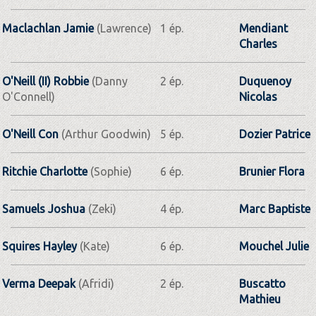
Maclachlan Jamie
(Lawrence)
1 ép.
Mendiant
Charles
O'Neill (II) Robbie
(Danny
2 ép.
Duquenoy
O'Connell)
Nicolas
O'Neill Con
(Arthur Goodwin)
5 ép.
Dozier Patrice
Ritchie Charlotte
(Sophie)
6 ép.
Brunier Flora
Samuels Joshua
(Zeki)
4 ép.
Marc Baptiste
Squires Hayley
(Kate)
6 ép.
Mouchel Julie
Verma Deepak
(Afridi)
2 ép.
Buscatto
Mathieu