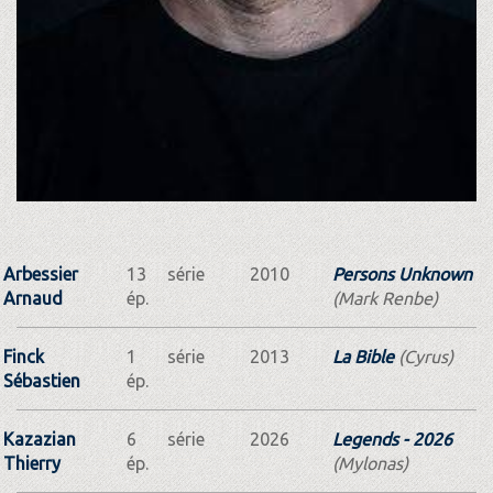
Arbessier
13
série
2010
Persons Unknown
Arnaud
ép.
(Mark Renbe)
Finck
1
série
2013
La Bible
(Cyrus)
Sébastien
ép.
Kazazian
6
série
2026
Legends - 2026
Thierry
ép.
(Mylonas)