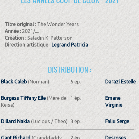
Titre original :
The Wonder Years
Année :
2021/....
Création :
Saladin K. Patterson
Direction artistique :
Legrand Patricia
DISTRIBUTION :
Black Caleb
(Norman)
6 ép.
Darazi Estelle
Burgess Tiffany Elle
(Mère de
1 ép.
Emane
Keisa)
Virginie
Dillard Nakia
(Lucious / Theo)
3 ép.
Faliu Serge
Gant Richard
(Granddaddy
2 ép.
Desroses