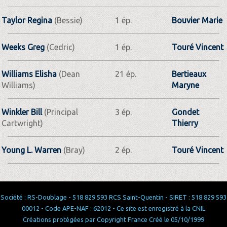
Taylor Regina
(Bessie)
1 ép.
Bouvier Marie
Weeks Greg
(Cedric)
1 ép.
Touré Vincent
Williams Elisha
(Dean
21 ép.
Bertieaux
Williams)
Maryne
Winkler Bill
(Principal
3 ép.
Gondet
Cartwright)
Thierry
Young L. Warren
(Bray)
2 ép.
Touré Vincent
Société : RS-Doublage - 518 829 593 RCS Saint-Quentin - SIRET : 518 829 593
00012 - Code APE-NAF : 62012 - Ce site est enregistré à la CNIL
Créations protégées par Copyright France Créé le 05/10/1999