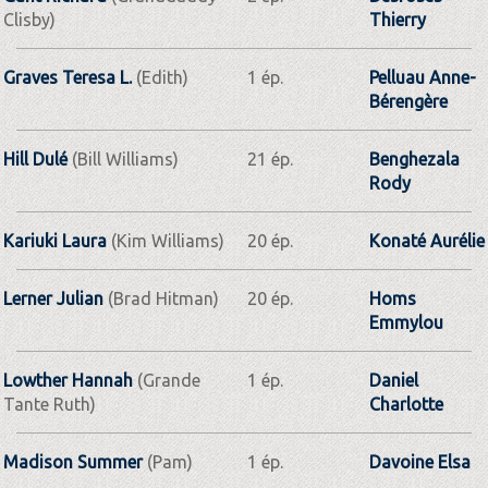
Clisby)
Thierry
Graves Teresa L.
(Edith)
1 ép.
Pelluau Anne-
Bérengère
Hill Dulé
(Bill Williams)
21 ép.
Benghezala
Rody
Kariuki Laura
(Kim Williams)
20 ép.
Konaté Aurélie
Lerner Julian
(Brad Hitman)
20 ép.
Homs
Emmylou
Lowther Hannah
(Grande
1 ép.
Daniel
Tante Ruth)
Charlotte
Madison Summer
(Pam)
1 ép.
Davoine Elsa