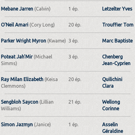
Mebane Jarren
(Calvin)
1 ép.
Letzelter Yves
O'Neil Amari
(Cory Long)
20 ép.
Trouffier Tom
Parker Wright Myron
(Kwame)
3 ép.
Marc Baptiste
Poteat Jah'Mir
(Michael
3 ép.
Chenberg
Simms)
Jean-Cyprien
Ray Milan Elizabeth
(Keisa
20 ép.
Quilichini
Clemmons)
Clara
Sengbloh Saycon
(Lillian
21 ép.
Wellong
Williams)
Corinne
Simon Jazmyn
(Janice)
1 ép.
Asselin
Géraldine