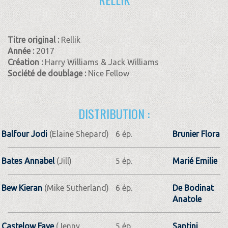
Titre original :
Rellik
Année :
2017
Création :
Harry Williams & Jack Williams
Société de doublage :
Nice Fellow
DISTRIBUTION :
Balfour Jodi
(Elaine Shepard)
6 ép.
Brunier Flora
Bates Annabel
(Jill)
5 ép.
Marié Emilie
Bew Kieran
(Mike Sutherland)
6 ép.
De Bodinat
Anatole
Castelow Faye
(Jenny
5 ép.
Santini