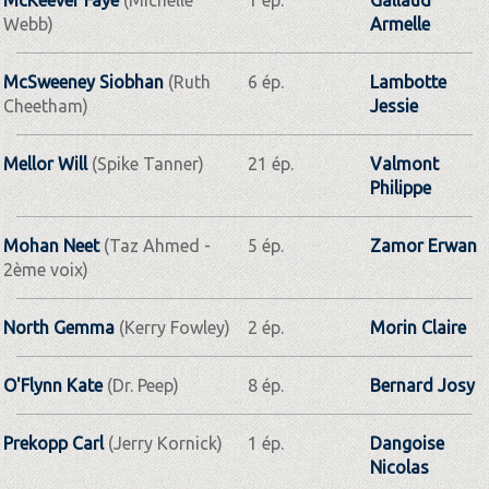
Webb)
Armelle
McSweeney Siobhan
(Ruth
6 ép.
Lambotte
Cheetham)
Jessie
Mellor Will
(Spike Tanner)
21 ép.
Valmont
Philippe
Mohan Neet
(Taz Ahmed -
5 ép.
Zamor Erwan
2ème voix)
North Gemma
(Kerry Fowley)
2 ép.
Morin Claire
O'Flynn Kate
(Dr. Peep)
8 ép.
Bernard Josy
Prekopp Carl
(Jerry Kornick)
1 ép.
Dangoise
Nicolas