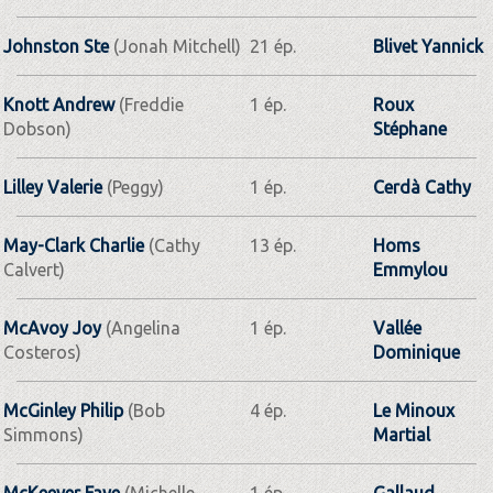
Johnston Ste
(Jonah Mitchell)
21 ép.
Blivet Yannick
Knott Andrew
(Freddie
1 ép.
Roux
Dobson)
Stéphane
Lilley Valerie
(Peggy)
1 ép.
Cerdà Cathy
May-Clark Charlie
(Cathy
13 ép.
Homs
Calvert)
Emmylou
McAvoy Joy
(Angelina
1 ép.
Vallée
Costeros)
Dominique
McGinley Philip
(Bob
4 ép.
Le Minoux
Simmons)
Martial
McKeever Faye
(Michelle
1 ép.
Gallaud