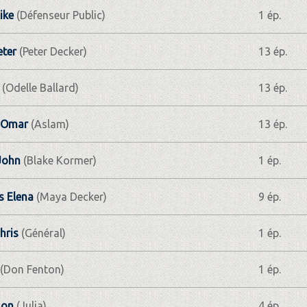
ike
(Défenseur Public)
1 ép.
eter
(Peter Decker)
13 ép.
(Odelle Ballard)
13 ép.
 Omar
(Aslam)
13 ép.
John
(Blake Kormer)
1 ép.
s Elena
(Maya Decker)
9 ép.
hris
(Général)
1 ép.
(Don Fenton)
1 ép.
son
(Julia)
4 ép.