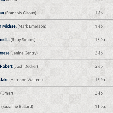
ian
(Francois Giroux)
1 ép.
n Michael
(Mark Emerson)
1 ép.
niella
(Ruby Simms)
13 ép.
erese
(Janine Gentry)
2 ép.
 Robert
(Josh Decker)
5 ép.
 Jake
(Harrison Walters)
13 ép.
(Omar)
2 ép.
e
(Suzanne Ballard)
11 ép.