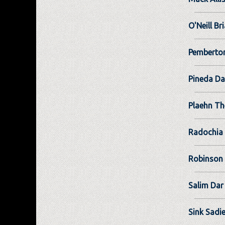
O'Neill Br
Pemberto
Pineda Da
Plaehn Th
Radochia
Robinson
Salim Dar
Sink Sadi