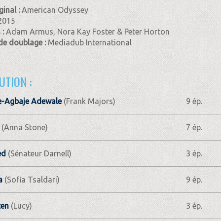
ginal :
American Odyssey
2015
 :
Adam Armus, Nora Kay Foster & Peter Horton
de doublage :
Mediadub International
UTION :
e-Agbaje Adewale
(Frank Majors)
9 ép.
(Anna Stone)
7 ép.
ed
(Sénateur Darnell)
3 ép.
a
(Sofia Tsaldari)
9 ép.
ten
(Lucy)
3 ép.