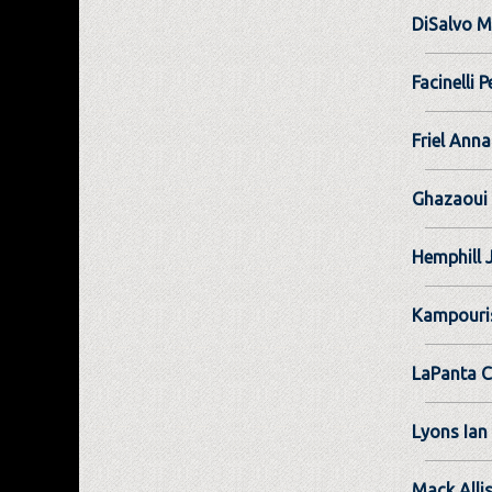
DiSalvo M
Facinelli P
Friel Anna
Ghazaoui
Hemphill 
Kampouri
LaPanta C
Lyons Ian
Mack Alli