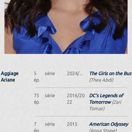
Aggiage
5
série
2024/....
The Girls on the Bus
Ariane
ép.
(Thea Abdi)
75
série
2016/20
DC's Legends of
ép.
22
Tomorrow
(Zari
Tomaz)
7
série
2015
American Odyssey
ép.
(Anna Stone)