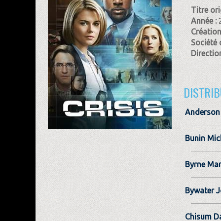
Titre ori
Année :
Création
Société 
Direction
DISTRIB
Anderson 
Bunin Mic
Byrne Ma
Bywater 
Chisum D