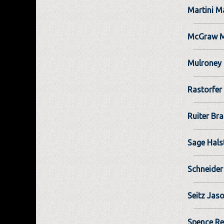
Martini M
McGraw M
Mulroney
Rastorfer 
Ruiter Br
Sage Hals
Schneide
Seitz Jas
Spence R