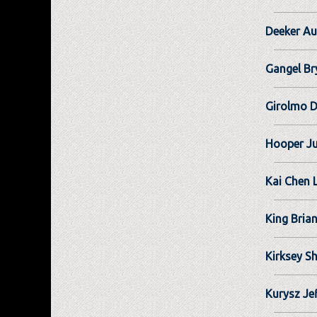
Deeker Au
Gangel Br
Girolmo D
Hooper J
Kai Chen 
King Bria
Kirksey S
Kurysz Je