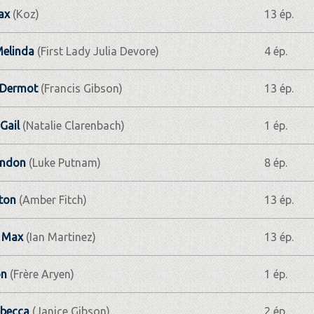
ax
(Koz)
13 ép.
elinda
(First Lady Julia Devore)
4 ép.
 Dermot
(Francis Gibson)
13 ép.
Gail
(Natalie Clarenbach)
1 ép.
andon
(Luke Putnam)
8 ép.
ton
(Amber Fitch)
13 ép.
r Max
(Ian Martinez)
13 ép.
on
(Frère Aryen)
1 ép.
ebecca
(Janice Gibson)
2 ép.