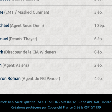
ne
(EMT / Masked Gunman)
3 ép.
chael
(Agent Susie Dunn)
10 ép.
muel
(Dennis Thayer)
6 ép.
rk
(Directeur de la CIA Widener)
8 ép.
n
(Agent Valens)
2 ép.
aron Roman
(Agent du FBI Pender)
4 ép.
 593 RCS Saint-Quentin - SIRET : 518 829 593 00012 - Code APE-NAF : 62012 - 
Créations protégées par Copyright France Créé le 05/10/1999