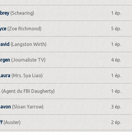
brey
(Schearing)
1 ép.
yce
(Zoe Richmond)
5 ép.
avid
(Langston Wirth)
1 ép.
urgen
(Journaliste TV)
4 ép.
Laura
(Mrs. Sya Liao)
1 ép.
n
(Agent du FBI Daugherty)
1 ép.
havon
(Sloan Yarrow)
3 ép.
ff
(Auster)
2 ép.