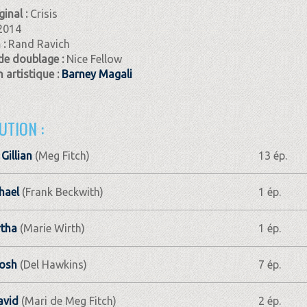
ginal :
Crisis
2014
 :
Rand Ravich
de doublage :
Nice Fellow
 artistique :
Barney Magali
UTION :
Gillian
(Meg Fitch)
13 ép.
hael
(Frank Beckwith)
1 ép.
rtha
(Marie Wirth)
1 ép.
Josh
(Del Hawkins)
7 ép.
avid
(Mari de Meg Fitch)
2 ép.