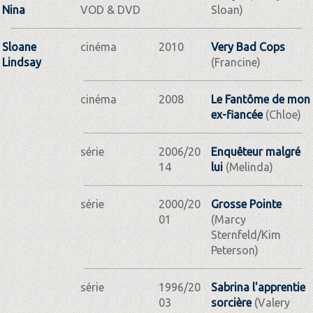
Nina
VOD & DVD
Sloan)
Sloane
cinéma
2010
Very Bad Cops
Lindsay
(Francine)
cinéma
2008
Le Fantôme de mon
ex-fiancée
(Chloe)
série
2006/20
Enquêteur malgré
14
lui
(Melinda)
série
2000/20
Grosse Pointe
01
(Marcy
Sternfeld/Kim
Peterson)
série
1996/20
Sabrina l'apprentie
03
sorcière
(Valery