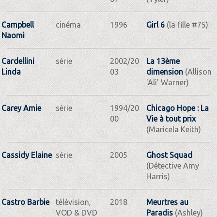
Campbell
cinéma
1996
Girl 6
(la fille #75)
Naomi
Cardellini
série
2002/20
La 13ème
Linda
03
dimension
(Allison
'Ali' Warner)
Carey Amie
série
1994/20
Chicago Hope : La
00
Vie à tout prix
(Maricela Keith)
Cassidy Elaine
série
2005
Ghost Squad
(Détective Amy
Harris)
Castro Barbie
télévision,
2018
Meurtres au
VOD & DVD
Paradis
(Ashley)