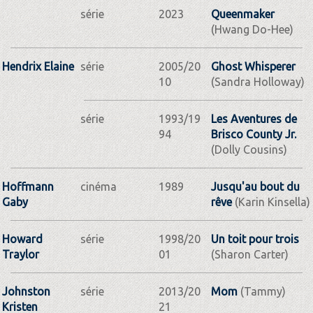
série
2023
Queenmaker
(Hwang Do-Hee)
Hendrix Elaine
série
2005/20
Ghost Whisperer
10
(Sandra Holloway)
série
1993/19
Les Aventures de
94
Brisco County Jr.
(Dolly Cousins)
Hoffmann
cinéma
1989
Jusqu'au bout du
Gaby
rêve
(Karin Kinsella)
Howard
série
1998/20
Un toit pour trois
Traylor
01
(Sharon Carter)
Johnston
série
2013/20
Mom
(Tammy)
Kristen
21