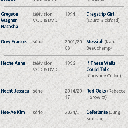
Gregson
télévision,
1994
Dragstrip Girl
Wagner
VOD & DVD
(Laura Bickford)
Natasha
Grey Frances
série
2001/20
Messiah
(Kate
08
Beauchamp)
Heche Anne
télévision,
1996
If These Walls
VOD & DVD
Could Talk
(Christine Cullen)
Hecht Jessica
série
2014/20
Red Oaks
(Rebecca
17
Horowitz)
Hee-Ae Kim
série
2024/....
Déferlante
(Jung
Soo-Jin)