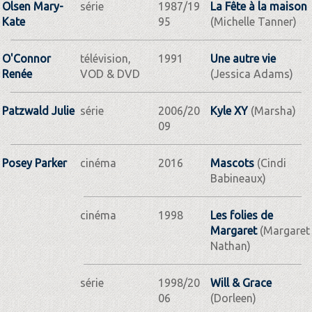
Olsen Mary-
série
1987/19
La Fête à la maison
Kate
95
(Michelle Tanner)
O'Connor
télévision,
1991
Une autre vie
Renée
VOD & DVD
(Jessica Adams)
Patzwald Julie
série
2006/20
Kyle XY
(Marsha)
09
Posey Parker
cinéma
2016
Mascots
(Cindi
Babineaux)
cinéma
1998
Les folies de
Margaret
(Margaret
Nathan)
série
1998/20
Will & Grace
06
(Dorleen)