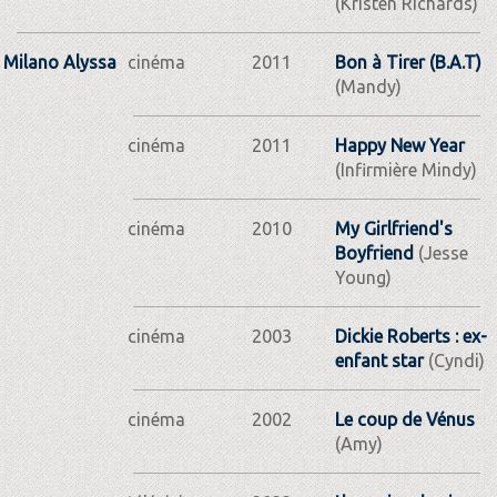
(Kristen Richards)
Milano Alyssa
cinéma
2011
Bon à Tirer (B.A.T)
(Mandy)
cinéma
2011
Happy New Year
(Infirmière Mindy)
cinéma
2010
My Girlfriend's
Boyfriend
(Jesse
Young)
cinéma
2003
Dickie Roberts : ex-
enfant star
(Cyndi)
cinéma
2002
Le coup de Vénus
(Amy)