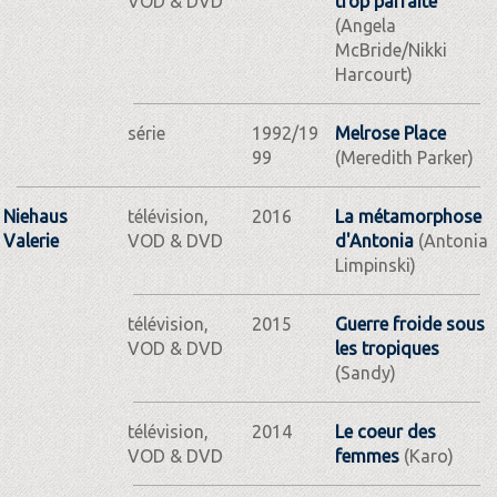
VOD & DVD
trop parfaite
(Angela
McBride/Nikki
Harcourt)
série
1992/19
Melrose Place
99
(Meredith Parker)
Niehaus
télévision,
2016
La métamorphose
Valerie
VOD & DVD
d'Antonia
(Antonia
Limpinski)
télévision,
2015
Guerre froide sous
VOD & DVD
les tropiques
(Sandy)
télévision,
2014
Le coeur des
VOD & DVD
femmes
(Karo)