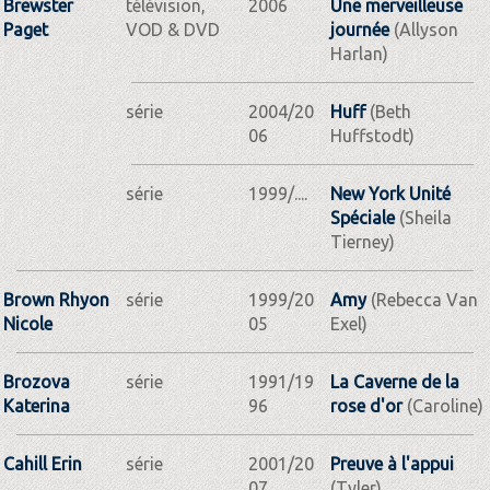
Brewster
télévision,
2006
Une merveilleuse
Paget
VOD & DVD
journée
(Allyson
Harlan)
série
2004/20
Huff
(Beth
06
Huffstodt)
série
1999/....
New York Unité
Spéciale
(Sheila
Tierney)
Brown Rhyon
série
1999/20
Amy
(Rebecca Van
Nicole
05
Exel)
Brozova
série
1991/19
La Caverne de la
Katerina
96
rose d'or
(Caroline)
Cahill Erin
série
2001/20
Preuve à l'appui
07
(Tyler)