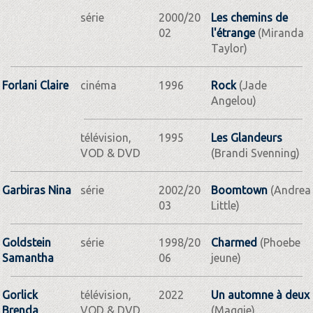
série
2000/20
Les chemins de
02
l'étrange
(Miranda
Taylor)
Forlani Claire
cinéma
1996
Rock
(Jade
Angelou)
télévision,
1995
Les Glandeurs
VOD & DVD
(Brandi Svenning)
Garbiras Nina
série
2002/20
Boomtown
(Andrea
03
Little)
Goldstein
série
1998/20
Charmed
(Phoebe
Samantha
06
jeune)
Gorlick
télévision,
2022
Un automne à deux
Brenda
VOD & DVD
(Maggie)