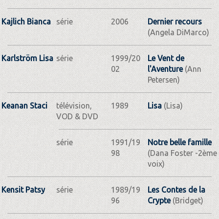
Kajlich Bianca
série
2006
Dernier recours
(Angela DiMarco)
Karlström Lisa
série
1999/20
Le Vent de
02
l'Aventure
(Ann
Petersen)
Keanan Staci
télévision,
1989
Lisa
(Lisa)
VOD & DVD
série
1991/19
Notre belle famille
98
(Dana Foster -2ème
voix)
Kensit Patsy
série
1989/19
Les Contes de la
96
Crypte
(Bridget)