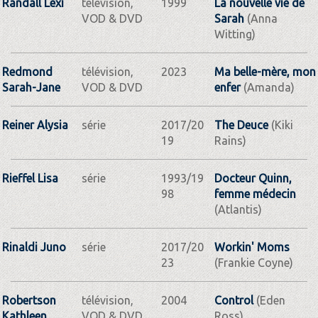
Randall Lexi
télévision,
1999
La nouvelle vie de
VOD & DVD
Sarah
(Anna
Witting)
Redmond
télévision,
2023
Ma belle-mère, mon
Sarah-Jane
VOD & DVD
enfer
(Amanda)
Reiner Alysia
série
2017/20
The Deuce
(Kiki
19
Rains)
Rieffel Lisa
série
1993/19
Docteur Quinn,
98
femme médecin
(Atlantis)
Rinaldi Juno
série
2017/20
Workin' Moms
23
(Frankie Coyne)
Robertson
télévision,
2004
Control
(Eden
Kathleen
VOD & DVD
Ross)