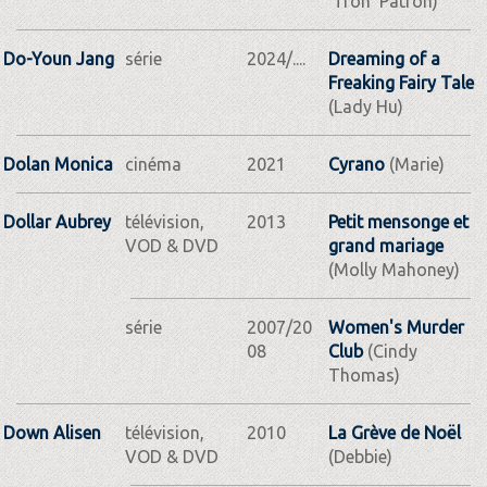
'Tron' Patron)
Do-Youn Jang
série
2024/....
Dreaming of a
Freaking Fairy Tale
(Lady Hu)
Dolan Monica
cinéma
2021
Cyrano
(Marie)
Dollar Aubrey
télévision,
2013
Petit mensonge et
VOD & DVD
grand mariage
(Molly Mahoney)
série
2007/20
Women's Murder
08
Club
(Cindy
Thomas)
Down Alisen
télévision,
2010
La Grève de Noël
VOD & DVD
(Debbie)