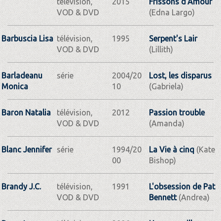
télévision,
2015
Frissons d'Amour
VOD & DVD
(Edna Largo)
Barbuscia Lisa
télévision,
1995
Serpent's Lair
VOD & DVD
(Lillith)
Barladeanu
série
2004/20
Lost, les disparus
Monica
10
(Gabriela)
Baron Natalia
télévision,
2012
Passion trouble
VOD & DVD
(Amanda)
Blanc Jennifer
série
1994/20
La Vie à cinq
(Kate
00
Bishop)
Brandy J.C.
télévision,
1991
L'obsession de Pat
VOD & DVD
Bennett
(Andrea)