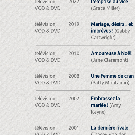
télévision,
2022
L'emprise du vice
VOD & DVD
(Grace Miller)
télévision,
2019
Mariage, désirs... et
VOD & DVD
imprévus !
(Gabby
Cartwright)
télévision,
2010
Amoureuse à Noël
VOD & DVD
(Jane Claremont)
télévision,
2008
Une Femme de cran
VOD & DVD
(Patty Montanari)
télévision,
2002
Embrassez la
VOD & DVD
mariée !
(Amy
Kayne)
télévision,
2001
La dernière rivale
VOD & DVD
(Tracey Van der