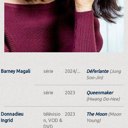
Barney Magali
série
2024/....
Déferlante
(Jung
Soo-Jin)
série
2023
Queenmaker
(Hwang Do-Hee)
Donnadieu
télévisio
2023
The Moon
(Moon
Ingrid
n, VOD &
Young)
DVD