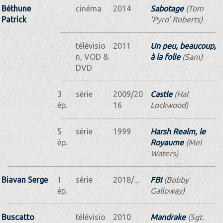
Béthune
cinéma
2014
Sabotage
(Tom
Patrick
'Pyro' Roberts)
télévisio
2011
Un peu, beaucoup,
n, VOD &
à la folie
(Sam)
DVD
3
série
2009/20
Castle
(Hal
ép.
16
Lockwood)
5
série
1999
Harsh Realm, le
ép.
Royaume
(Mel
Waters)
Biavan Serge
1
série
2018/....
FBI
(Bobby
ép.
Galloway)
Buscatto
télévisio
2010
Mandrake
(Sgt.