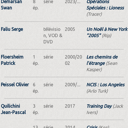
Demarsan
8
série
2023/....
Opérations
Swan
ép.
Spéciales : Lioness
(Tracer)
Faliu Serge
télévisio
2005
Un Noël à New York
n, VOD &
"2005"
(Rip)
DVD
Floersheim
1
série
2000/20
Les chemins de
Patrick
ép.
02
l'étrange
(Sean
Kasper)
Peissel Olivier
6
série
2009/....
NCIS : Los Angeles
ép.
(Arlo Turk)
Quilichini
3
série
2017
Training Day
(Jack
Jean-Pascal
ép.
Ivers)
13
série
2014
Crisis
(Koz)