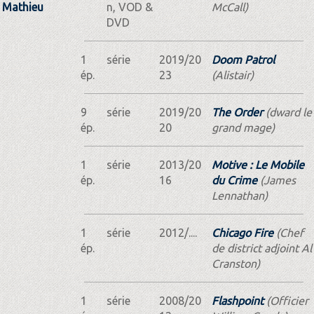
Mathieu
n, VOD &
McCall)
DVD
1
série
2019/20
Doom Patrol
ép.
23
(Alistair)
9
série
2019/20
The Order
(dward le
ép.
20
grand mage)
1
série
2013/20
Motive : Le Mobile
ép.
16
du Crime
(James
Lennathan)
1
série
2012/....
Chicago Fire
(Chef
ép.
de district adjoint Al
Cranston)
1
série
2008/20
Flashpoint
(Officier