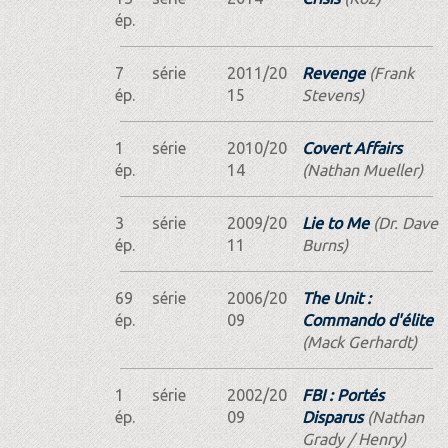
ép.
7
série
2011/20
Revenge
(Frank
ép.
15
Stevens)
1
série
2010/20
Covert Affairs
ép.
14
(Nathan Mueller)
3
série
2009/20
Lie to Me
(Dr. Dave
ép.
11
Burns)
69
série
2006/20
The Unit :
ép.
09
Commando d'élite
(Mack Gerhardt)
1
série
2002/20
FBI : Portés
ép.
09
Disparus
(Nathan
Grady / Henry)