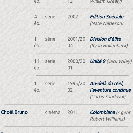
ép.
12
William Grealy)
4
série
2002
Edition Spéciale
ép.
(Nate Natleson)
1
série
2001/20
Division d'élite
ép.
04
(Ryan Hollenbeck)
11
série
2000/20
Unité 9
(Jack Wiley)
ép.
01
1
série
1995/20
Au-delà du réel,
ép.
02
l'aventure continue
(Curtis Sandoval)
Choël Bruno
cinéma
2011
Colombiana
(Agent
Robert Williams)