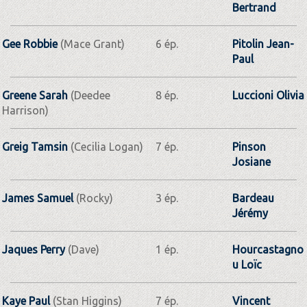
Bertrand
Gee Robbie
(Mace Grant)
6 ép.
Pitolin Jean-
Paul
Greene Sarah
(Deedee
8 ép.
Luccioni Olivia
Harrison)
Greig Tamsin
(Cecilia Logan)
7 ép.
Pinson
Josiane
James Samuel
(Rocky)
3 ép.
Bardeau
Jérémy
Jaques Perry
(Dave)
1 ép.
Hourcastagno
u Loïc
Kaye Paul
(Stan Higgins)
7 ép.
Vincent