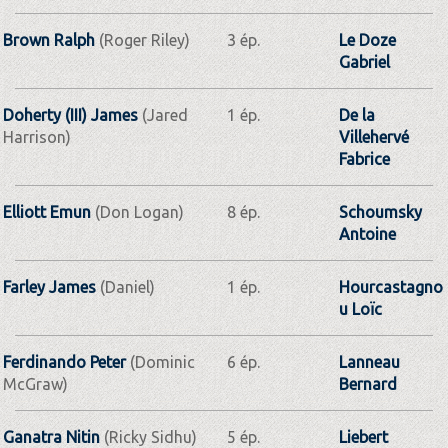
Brown Ralph
(Roger Riley)
3 ép.
Le Doze
Gabriel
Doherty (III) James
(Jared
1 ép.
De la
Harrison)
Villehervé
Fabrice
Elliott Emun
(Don Logan)
8 ép.
Schoumsky
Antoine
Farley James
(Daniel)
1 ép.
Hourcastagno
u Loïc
Ferdinando Peter
(Dominic
6 ép.
Lanneau
McGraw)
Bernard
Ganatra Nitin
(Ricky Sidhu)
5 ép.
Liebert