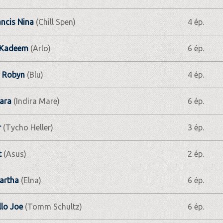
ancis Nina
(Chill Spen)
4 ép.
 Kadeem
(Arlo)
6 ép.
 Robyn
(Blu)
4 ép.
ara
(Indira Mare)
6 ép.
r
(Tycho Heller)
3 ép.
t
(Asus)
2 ép.
artha
(Elna)
6 ép.
lo Joe
(Tomm Schultz)
6 ép.