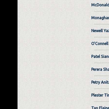
McDonal
Monaghan
Newell Ya
O'Connell 
Patel Sia
Perera Sha
Petry Anit
Plester T
Tan Elain