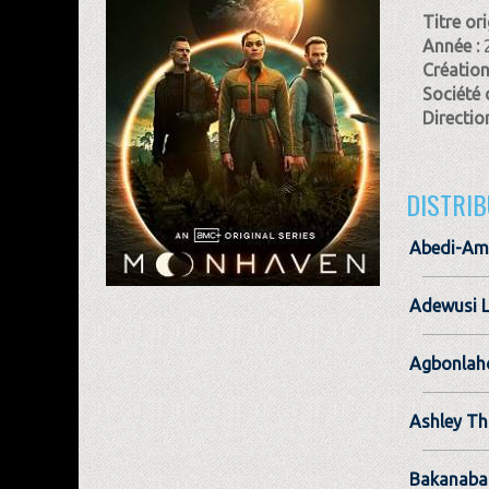
Titre ori
Année :
Création
Société 
Direction
DISTRIB
Abedi-Am
Adewusi 
Agbonlaho
Ashley T
Bakanaba