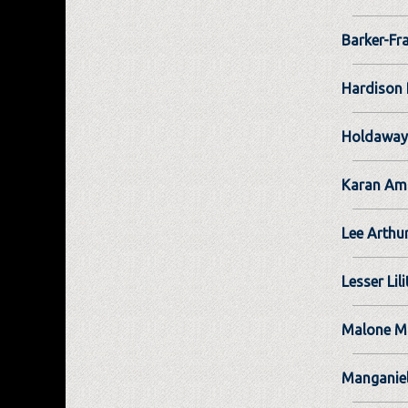
Barker-Fr
Hardison
Holdaway
Karan Am
Lee Arthu
Lesser Lili
Malone M
Manganiel