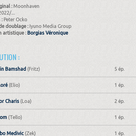
ginal :
Moonhaven
2022/....
 :
Peter Ocko
de doublage :
Iyuno Media Group
 artistique :
Borgias Véronique
UTION :
in Bamshad
(Fritz)
5 ép.
Loré
(Elio)
1 ép.
r Charis
(Loa)
2 ép.
hom
(Tello)
1 ép.
bo Medivic
(Zek)
1 ép.