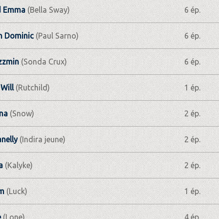
d Emma
(Bella Sway)
6 ép.
 Dominic
(Paul Sarno)
6 ép.
zzmin
(Sonda Crux)
6 ép.
Will
(Rutchild)
1 ép.
nna
(Snow)
2 ép.
nelly
(Indira jeune)
2 ép.
a
(Kalyke)
2 ép.
im
(Luck)
1 ép.
e
(Lone)
4 ép.