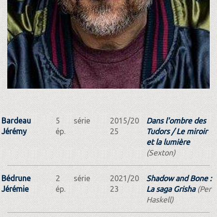
Bardeau
5
série
2015/20
Dans l'ombre des
Jérémy
ép.
25
Tudors / Le miroir
et la lumière
(Sexton)
Bédrune
2
série
2021/20
Shadow and Bone :
Jérémie
ép.
23
La saga Grisha
(Per
Haskell)