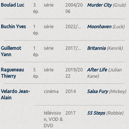
Boulad Luc
3
série
2004/20
Murder City
(Grub)
ép.
06
Buchin Yves
1
série
2022/....
Moonhaven
(Luck)
ép.
Guillemot
1
série
2017/....
Britannia
(Kenrik)
Yann
ép.
Ragueneau
5
série
2019/20
After Life
(Julian
Thierry
ép.
22
Kane)
Velardo Jean-
cinéma
2014
Salsa Fury
(Mickey)
Alain
télévisio
2017
55 Steps
(Robbie)
n, VOD &
DVD