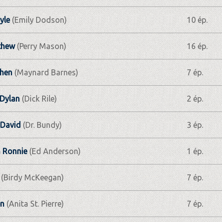
yle
(Emily Dodson)
10 ép.
thew
(Perry Mason)
16 ép.
phen
(Maynard Barnes)
7 ép.
Dylan
(Dick Rile)
2 ép.
 David
(Dr. Bundy)
3 ép.
 Ronnie
(Ed Anderson)
1 ép.
(Birdy McKeegan)
7 ép.
en
(Anita St. Pierre)
7 ép.