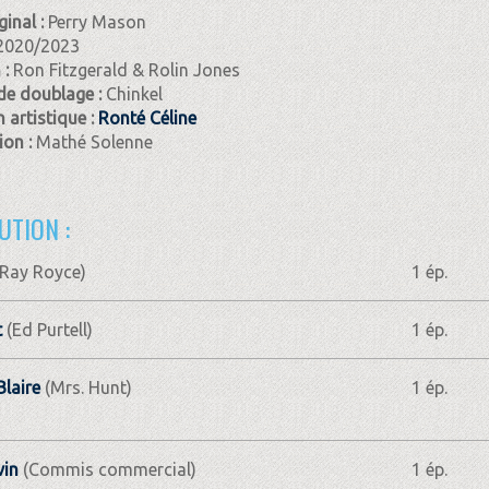
ginal :
Perry Mason
2020/2023
 :
Ron Fitzgerald & Rolin Jones
de doublage :
Chinkel
 artistique :
Ronté Céline
on :
Mathé Solenne
UTION :
Ray Royce)
1 ép.
t
(Ed Purtell)
1 ép.
Blaire
(Mrs. Hunt)
1 ép.
vin
(Commis commercial)
1 ép.