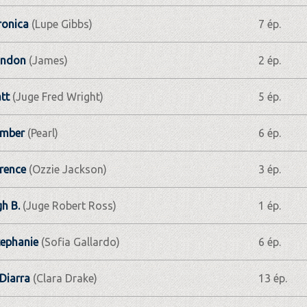
ronica
(Lupe Gibbs)
7 ép.
andon
(James)
2 ép.
tt
(Juge Fred Wright)
5 ép.
Amber
(Pearl)
6 ép.
rence
(Ozzie Jackson)
3 ép.
h B.
(Juge Robert Ross)
1 ép.
ephanie
(Sofia Gallardo)
6 ép.
 Diarra
(Clara Drake)
13 ép.