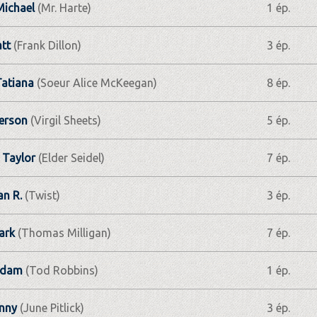
Michael
(Mr. Harte)
1 ép.
tt
(Frank Dillon)
3 ép.
atiana
(Soeur Alice McKeegan)
8 ép.
erson
(Virgil Sheets)
5 ép.
) Taylor
(Elder Seidel)
7 ép.
an R.
(Twist)
3 ép.
ark
(Thomas Milligan)
7 ép.
Adam
(Tod Robbins)
1 ép.
nny
(June Pitlick)
3 ép.