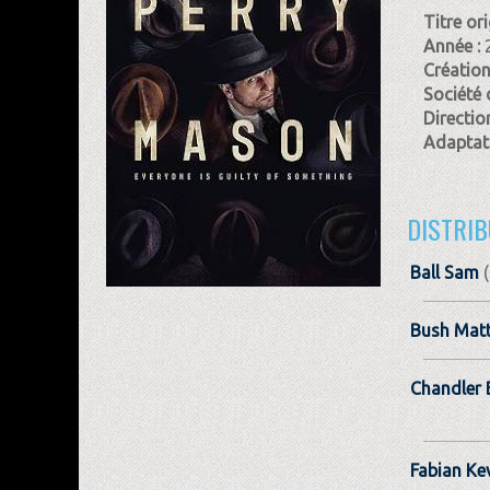
Titre ori
Année :
Création
Société 
Direction
Adaptati
DISTRIB
Ball Sam
(
Bush Mat
Chandler 
Fabian Ke