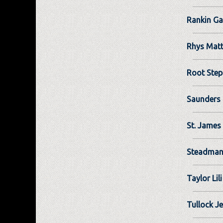
Rankin Ga
Rhys Mat
Root Ste
Saunders 
St. James
Steadman
Taylor Lili
Tullock J