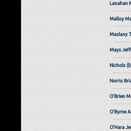
Lanahan 
Malloy Ma
Maslany T
Mays Jeff
Nichols (I
Norris Bri
O'Brien M
O'Byrne 
O'Hara Je