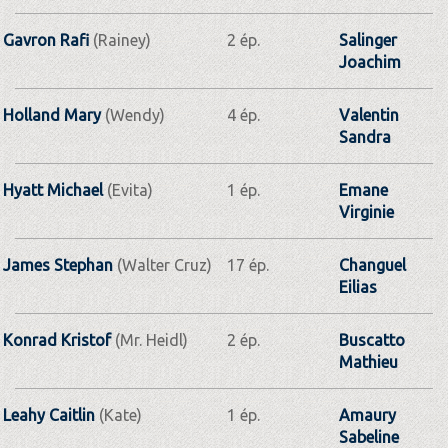
Gavron Rafi
(Rainey)
2 ép.
Salinger
Joachim
Holland Mary
(Wendy)
4 ép.
Valentin
Sandra
Hyatt Michael
(Evita)
1 ép.
Emane
Virginie
James Stephan
(Walter Cruz)
17 ép.
Changuel
Eilias
Konrad Kristof
(Mr. Heidl)
2 ép.
Buscatto
Mathieu
Leahy Caitlin
(Kate)
1 ép.
Amaury
Sabeline