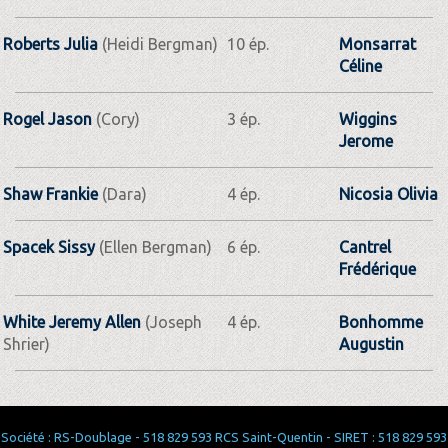
Roberts Julia
(Heidi Bergman)
10 ép.
Monsarrat
Céline
Rogel Jason
(Cory)
3 ép.
Wiggins
Jerome
Shaw Frankie
(Dara)
4 ép.
Nicosia Olivia
Spacek Sissy
(Ellen Bergman)
6 ép.
Cantrel
Frédérique
White Jeremy Allen
(Joseph
4 ép.
Bonhomme
Shrier)
Augustin
Société : RS-Doublage - 518 829 593 RCS Saint-Quentin - SIRET : 518 829 593