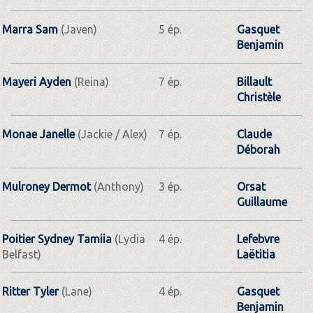
Marra Sam
(Javen)
5 ép.
Gasquet
Benjamin
Mayeri Ayden
(Reina)
7 ép.
Billault
Christèle
Monae Janelle
(Jackie / Alex)
7 ép.
Claude
Déborah
Mulroney Dermot
(Anthony)
3 ép.
Orsat
Guillaume
Poitier Sydney Tamiia
(Lydia
4 ép.
Lefebvre
Belfast)
Laëtitia
Ritter Tyler
(Lane)
4 ép.
Gasquet
Benjamin