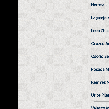
Herrera Ju
Lagarejo 
Leon Zhar
Orozco A
Osorio Se
Posada M
Ramirez N
Uribe Pila
Velasco M