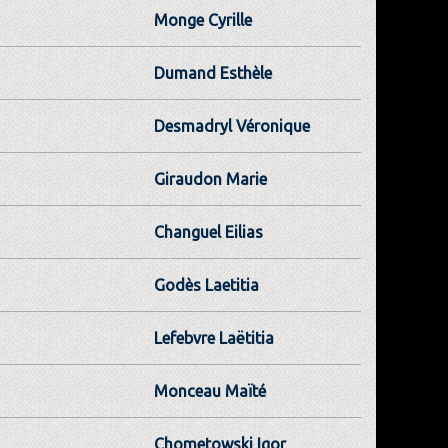
Monge Cyrille
Dumand Esthèle
Desmadryl Véronique
Giraudon Marie
Changuel Eilias
Godès Laetitia
Lefebvre Laëtitia
Monceau Maïté
Chometowski Igor