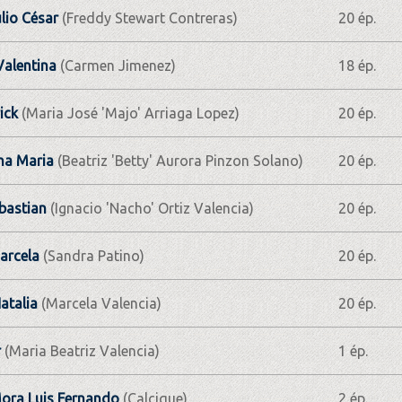
lio César
(Freddy Stewart Contreras)
20 ép.
Valentina
(Carmen Jimenez)
18 ép.
ick
(Maria José 'Majo' Arriaga Lopez)
20 ép.
na Maria
(Beatriz 'Betty' Aurora Pinzon Solano)
20 ép.
bastian
(Ignacio 'Nacho' Ortiz Valencia)
20 ép.
arcela
(Sandra Patino)
20 ép.
atalia
(Marcela Valencia)
20 ép.
r
(Maria Beatriz Valencia)
1 ép.
ora Luis Fernando
(Calcique)
2 ép.