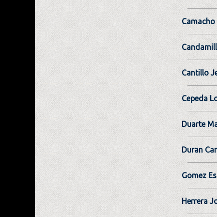
Camacho 
Candamill
Cantillo 
Cepeda L
Duarte Ma
Duran Ca
Gomez Es
Herrera J