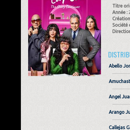
Titre ori
Année :
Création
Société 
Direction
DISTRIB
Abello Jo
Amuchast
Angel Jua
Arango Ju
Callejas G