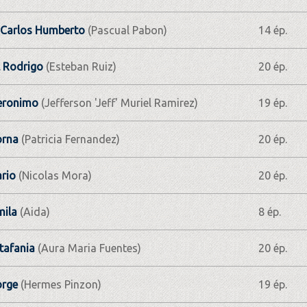
Carlos Humberto
(Pascual Pabon)
14 ép.
 Rodrigo
(Esteban Ruiz)
20 ép.
Jeronimo
(Jefferson 'Jeff' Muriel Ramirez)
19 ép.
orna
(Patricia Fernandez)
20 ép.
rio
(Nicolas Mora)
20 ép.
mila
(Aida)
8 ép.
tafania
(Aura Maria Fuentes)
20 ép.
orge
(Hermes Pinzon)
19 ép.