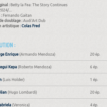
ginal :
Betty la Fea: The Story Continues
2024/....
 :
Fernando Gaitan
de doublage :
Audi'Art Dub
 artistique :
Colas Fred
UTION :
rge Enrique
(Armando Mendoza)
20 ép.
egui Kepa
(Roberto Mendoza)
6 ép.
n
(Luis Holder)
1 ép.
lian
(Hugo Lombardi)
20 ép.
abriela
(Veronica)
4 ép.