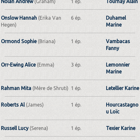
Nolan Andrew
(Graham)
1 ép.
Tournay Alain
Onslow Hannah
(Erika Van
6 ép.
Duhamel
Hegen)
Marine
Ormond Sophie
(Briana)
1 ép.
Vambacas
Fanny
Orr-Ewing Alice
(Emma)
3 ép.
Lemonnier
Marine
Rahman Mita
(Mère de Shruti)
1 ép.
Letellier Karine
Roberts Al
(James)
1 ép.
Hourcastagno
u Loïc
Russell Lucy
(Serena)
1 ép.
Texier Karine