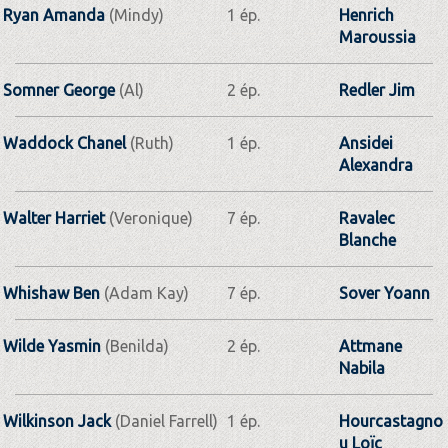
Ryan Amanda
(Mindy)
1 ép.
Henrich
Maroussia
Somner George
(Al)
2 ép.
Redler Jim
Waddock Chanel
(Ruth)
1 ép.
Ansidei
Alexandra
Walter Harriet
(Veronique)
7 ép.
Ravalec
Blanche
Whishaw Ben
(Adam Kay)
7 ép.
Sover Yoann
Wilde Yasmin
(Benilda)
2 ép.
Attmane
Nabila
Wilkinson Jack
(Daniel Farrell)
1 ép.
Hourcastagno
u Loïc