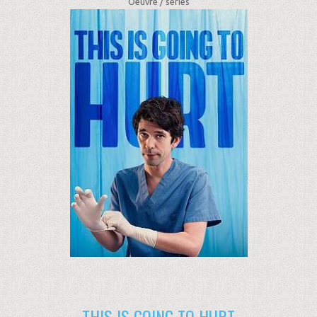
Oeuvre /
séries
THIS IS GOING TO HURT