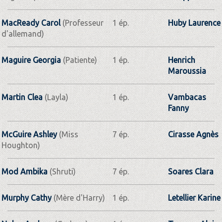
MacReady Carol
(Professeur
1 ép.
Huby Laurence
d'allemand)
Maguire Georgia
(Patiente)
1 ép.
Henrich
Maroussia
Martin Clea
(Layla)
1 ép.
Vambacas
Fanny
McGuire Ashley
(Miss
7 ép.
Cirasse Agnès
Houghton)
Mod Ambika
(Shruti)
7 ép.
Soares Clara
Murphy Cathy
(Mère d'Harry)
1 ép.
Letellier Karine