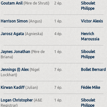
Goutam Anil
(Père de Shruti)
2 ép.
Siboulet
Philippe
Harrison Simon
(Angus)
1 ép.
Victor Alexis
Jarosz Agata
(Agnieska)
4 ép.
Henrich
Maroussia
Jaynes Jonathan
(Père de
1 ép.
Siboulet
Briana)
Philippe
Jennings (I) Alex
(Nigel
7 ép.
Bollet Bernard
Lockhart)
Kirwan Kadiff
(Julian)
7 ép.
Fédée Mike
Logan Christopher
(A&E
1 ép.
Siboulet
Registrar)
Philippe