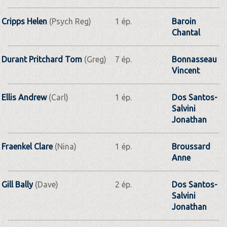
Cripps Helen
(Psych Reg)
1 ép.
Baroin
Chantal
Durant Pritchard Tom
(Greg)
7 ép.
Bonnasseau
Vincent
Ellis Andrew
(Carl)
1 ép.
Dos Santos-
Salvini
Jonathan
Fraenkel Clare
(Nina)
1 ép.
Broussard
Anne
Gill Bally
(Dave)
2 ép.
Dos Santos-
Salvini
Jonathan