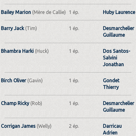
Bailey Marion
(Mère de Callie)
1 ép.
Huby Laurence
Barry Jack
(Tim)
1 ép.
Desmarchelier
Guillaume
Bhambra Harki
(Huck)
1 ép.
Dos Santos-
Salvini
Jonathan
Birch Oliver
(Gavin)
1 ép.
Gondet
Thierry
Champ Ricky
(Rob)
1 ép.
Desmarchelier
Guillaume
Corrigan James
(Welly)
2 ép.
Darricau
Adrien