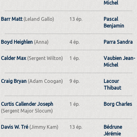
Michel
Barr Matt
(Leland Gallo)
13 ép.
Pascal
Benjamin
Boyd Heighlen
(Anna)
4 ép.
Parra Sandra
Calder Max
(Sergent Wilton)
1 ép.
Vaubien Jean-
Michel
Craig Bryan
(Adam Coogan)
9 ép.
Lacour
Thibaut
Curtis Callender Joseph
1 ép.
Borg Charles
(Sergent Major Slocum)
Davis W. Tré
(Jimmy Kam)
13 ép.
Bédrune
Jérémie