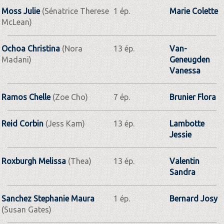
Moss Julie
(Sénatrice Therese
1 ép.
Marie Colette
McLean)
Ochoa Christina
(Nora
13 ép.
Van-
Madani)
Geneugden
Vanessa
Ramos Chelle
(Zoe Cho)
7 ép.
Brunier Flora
Reid Corbin
(Jess Kam)
13 ép.
Lambotte
Jessie
Roxburgh Melissa
(Thea)
13 ép.
Valentin
Sandra
Sanchez Stephanie Maura
1 ép.
Bernard Josy
(Susan Gates)