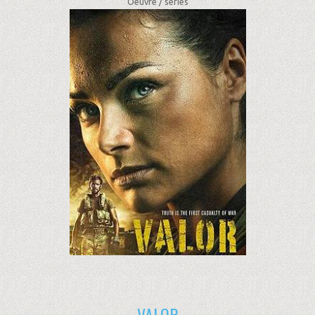
Oeuvre /
séries
VALOR