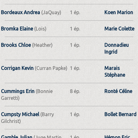
Bordeaux Andrea
(JaQuay)
1 ép.
Koen Marion
Bromka Elaine
(Lois)
1 ép.
Marie Colette
Brooks Chloe
(Heather)
1 ép.
Donnadieu
Ingrid
Corrigan Kevin
(Curran Papke)
1 ép.
Marais
Stéphane
Cummings Erin
(Bonnie
8 ép.
Ronté Céline
Garretti)
Cumpsty Michael
(Barry
1 ép.
Bollet Bernard
Gilchrist)
Gamble Julian
(Juge Martin
1 ép.
Hémon Eric