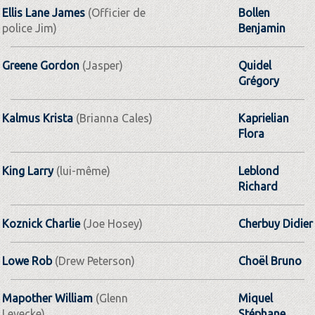
Ellis Lane James
(Officier de
Bollen
police Jim)
Benjamin
Greene Gordon
(Jasper)
Quidel
Grégory
Kalmus Krista
(Brianna Cales)
Kaprielian
Flora
King Larry
(lui-même)
Leblond
Richard
Koznick Charlie
(Joe Hosey)
Cherbuy Didier
Lowe Rob
(Drew Peterson)
Choël Bruno
Mapother William
(Glenn
Miquel
Levecke)
Stéphane