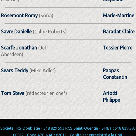
Rosemont Romy
(Sofia)
Marie-Martine
Savre Danielle
(Chloe Roberts)
Baradat Claire
Scarfe Jonathan
(Jeff
Tessier Pierre
Aberdeen)
Sears Teddy
(Mike Adler)
Pappas
Constantin
Tom Steve
(rédacteur en chef)
Ariotti
Philippe
Société : RS-Doublage - 518 829 593 RCS Saint-Quentin - SIRET : 518 829 593
00012 - Code APE-NAF : 62012 - Ce site est enregistré à la CNIL