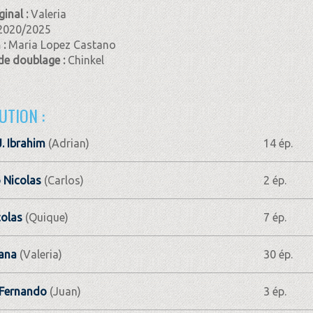
ginal :
Valeria
2020/2025
 :
Maria Lopez Castano
de doublage :
Chinkel
UTION :
. Ibrahim
(Adrian)
14 ép.
 Nicolas
(Carlos)
2 ép.
olas
(Quique)
7 ép.
ana
(Valeria)
30 ép.
 Fernando
(Juan)
3 ép.