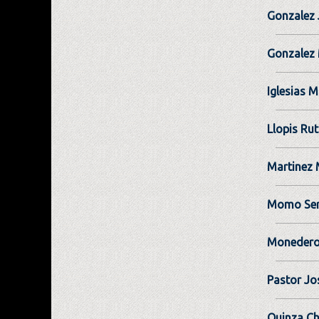
Gonzalez 
Gonzalez
Iglesias M
Llopis Ru
Martinez
Momo Ser
Monedero
Pastor Jo
Quinza Ch