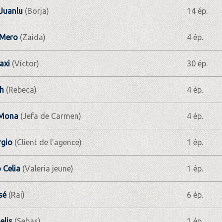
Juanlu
(Borja)
14 ép.
 Mero
(Zaida)
4 ép.
axi
(Víctor)
30 ép.
th
(Rebeca)
4 ép.
 Mona
(Jefa de Carmen)
4 ép.
gio
(Client de l'agence)
1 ép.
 Celia
(Valeria jeune)
1 ép.
sé
(Rai)
6 ép.
elis
(Sebas)
1 ép.