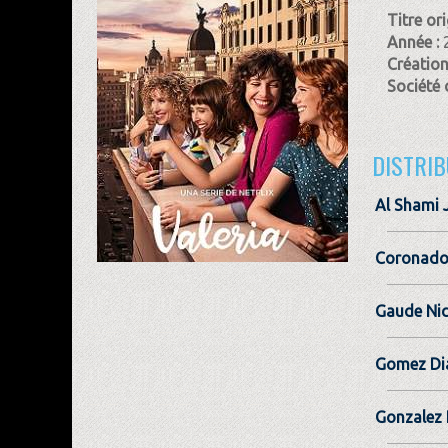
Titre ori
Année :
Création
Société 
DISTRIB
Al Shami J
Coronado
Gaude Nic
Gomez Di
Gonzalez