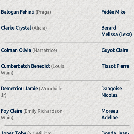
Balogun Fehinti
(Praga)
Fédée Mike
Clarke Crystal
(Alicia)
Berard
Melissa (Lexa)
Colman Olivia
(Narratrice)
Guyot Claire
Cumberbatch Benedict
(Louis
Tissot Pierre
Wain)
Demetriou Jamie
(Woodville
Dangoise
Jr)
Nicolas
Foy Claire
(Emily Richardson-
Moreau
Wain)
Adeline
Jones Toby
(Sir William
Donda Jean-