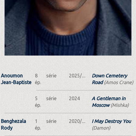
Anoumon
8
série
2025/....
Down Cemetery
Jean-Baptiste
ép.
Road
(Amos Crane)
5
série
2024
A Gentleman in
ép.
Moscow
(Mishka)
Benghezala
1
série
2020/....
I May Destroy You
Rody
ép.
(Damon)