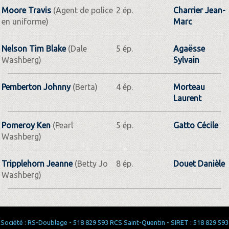
Moore Travis
(Agent de police
2 ép.
Charrier Jean-
en uniforme)
Marc
Nelson Tim Blake
(Dale
5 ép.
Agaësse
Washberg)
Sylvain
Pemberton Johnny
(Berta)
4 ép.
Morteau
Laurent
Pomeroy Ken
(Pearl
5 ép.
Gatto Cécile
Washberg)
Tripplehorn Jeanne
(Betty Jo
8 ép.
Douet Danièle
Washberg)
Société : RS-Doublage - 518 829 593 RCS Saint-Quentin - SIRET : 518 829 593