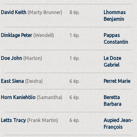
David Keith
(Marty Brunner)
8 ép.
Lhommas
Benjamin
Dinklage Peter
(Wendell)
1 ép.
Pappas
Constantin
Doe John
(Marlon)
1 ép.
Le Doze
Gabriel
East Siena
(Deidra)
6 ép.
Perret Marie
Horn Kaniehtiio
(Samantha)
6 ép.
Beretta
Barbara
Letts Tracy
(Frank Martin)
6 ép.
Aupied Jean-
François