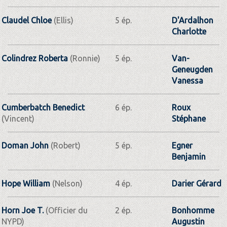
Claudel Chloe
(Ellis)
5 ép.
D'Ardalhon
Charlotte
Colindrez Roberta
(Ronnie)
5 ép.
Van-
Geneugden
Vanessa
Cumberbatch Benedict
6 ép.
Roux
(Vincent)
Stéphane
Doman John
(Robert)
5 ép.
Egner
Benjamin
Hope William
(Nelson)
4 ép.
Darier Gérard
Horn Joe T.
(Officier du
2 ép.
Bonhomme
NYPD)
Augustin