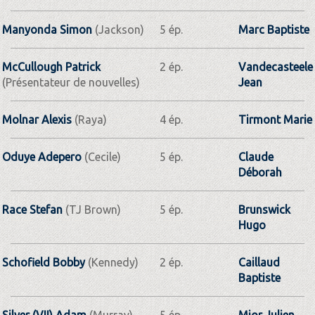
Manyonda Simon
(Jackson)
5 ép.
Marc Baptiste
McCullough Patrick
2 ép.
Vandecasteele
(Présentateur de nouvelles)
Jean
Molnar Alexis
(Raya)
4 ép.
Tirmont Marie
Oduye Adepero
(Cecile)
5 ép.
Claude
Déborah
Race Stefan
(TJ Brown)
5 ép.
Brunswick
Hugo
Schofield Bobby
(Kennedy)
2 ép.
Caillaud
Baptiste
Silver (VII) Adam
(Murray)
5 ép.
Mior Julien