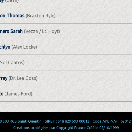
don Thomas
(Braxton Ryle)
ers Sarah
(Vezza / Lt. Hoyt)
chlyn
(Alex Locke)
Sol Cantos)
rrey
(Dr. Lea Goss)
ce
(James Ford)
 593 RCS Saint-Quentin - SIRET : 518 829 593 00012 - Code APE-NAF : 62012 - 
Créations protégées par Copyright France Créé le 05/10/1999