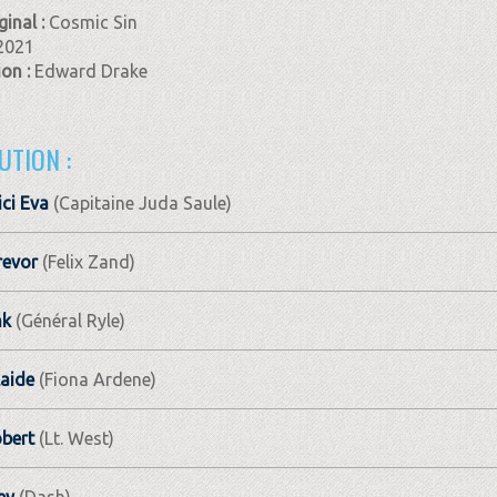
ginal :
Cosmic Sin
2021
ion :
Edward Drake
UTION :
ci Eva
(Capitaine Juda Saule)
revor
(Felix Zand)
nk
(Général Ryle)
aide
(Fiona Ardene)
bert
(Lt. West)
ey
(Dash)