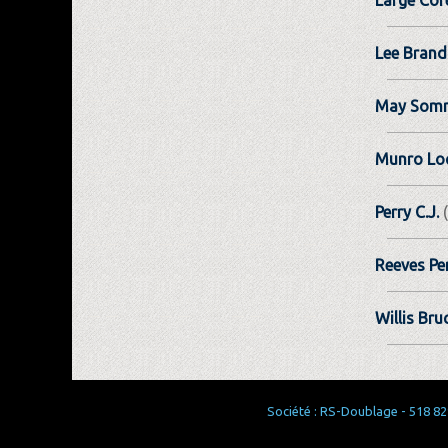
Lee Bran
May Somm
Munro Lo
Perry C.J.
(
Reeves Pe
Willis Bru
Société : RS-Doublage - 518 829