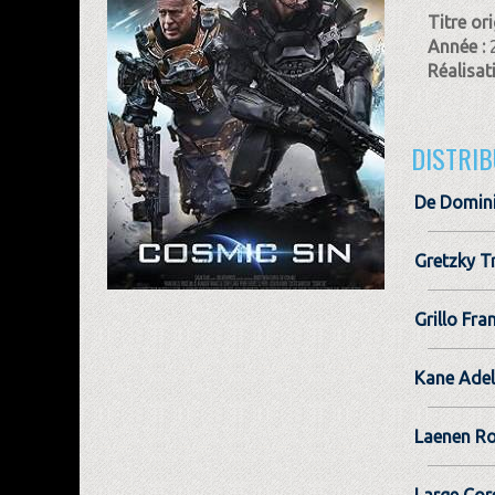
Titre ori
Année :
Réalisat
DISTRIB
De Domini
Gretzky T
Grillo Fra
Kane Adel
Laenen Ro
Large Cor