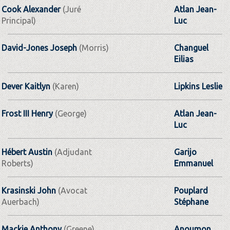
Cook Alexander
(Juré
Atlan Jean-
Principal)
Luc
David-Jones Joseph
(Morris)
Changuel
Eilias
Dever Kaitlyn
(Karen)
Lipkins Leslie
Frost III Henry
(George)
Atlan Jean-
Luc
Hébert Austin
(Adjudant
Garijo
Roberts)
Emmanuel
Krasinski John
(Avocat
Pouplard
Auerbach)
Stéphane
Mackie Anthony
(Greene)
Anoumon