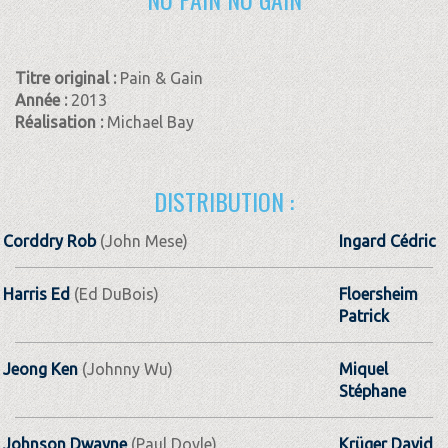
Titre original :
Pain & Gain
Année :
2013
Réalisation :
Michael Bay
DISTRIBUTION :
Corddry Rob
(John Mese)
Ingard Cédric
Harris Ed
(Ed DuBois)
Floersheim
Patrick
Jeong Ken
(Johnny Wu)
Miquel
Stéphane
Johnson Dwayne
(Paul Doyle)
Krüger David