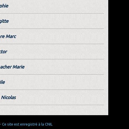
phie
gitte
re Marc
ctor
cher Marie
ile
 Nicolas
Ce site est enregistré à la CNIL