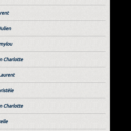
rent
Julien
mylou
 Charlotte
Laurent
hristèle
 Charlotte
elle