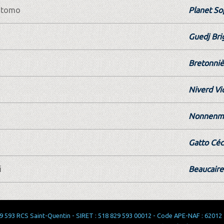
kitomo
Planet So
Guedj Bri
Bretonniè
Niverd Vi
Nonnenma
Gatto Céc
i
Beaucaire
 593 RCS Saint-Quentin - SIRET : 518 829 593 00012 - Code APE-NAF : 62012 - 