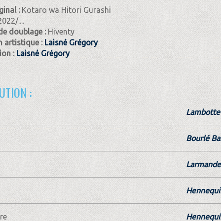
ginal :
Kotaro wa Hitori Gurashi
2022/....
de doublage :
Hiventy
 artistique :
Laisné Grégory
on :
Laisné Grégory
UTION :
Lambotte 
Bourlé Ba
Larmande
Hennequin
re
Hennequin