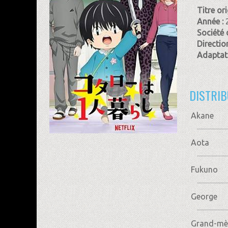
Titre ori
Année :
Société 
Direction
Adaptati
DISTRIB
Akane
Aota
Fukuno
George
Grand-mè