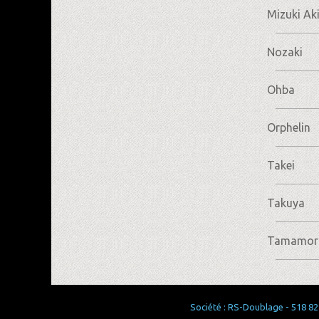
Mizuki A
Nozaki
Ohba
Orphelin
Takei
Takuya
Tamamor
Société : RS-Doublage - 518 829