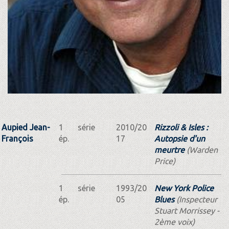
Aupied Jean-
1
série
2010/20
Rizzoli & Isles :
François
ép.
17
Autopsie d'un
meurtre
(Warden
Price)
1
série
1993/20
New York Police
ép.
05
Blues
(Inspecteur
Stuart Morrissey -
2ème voix)