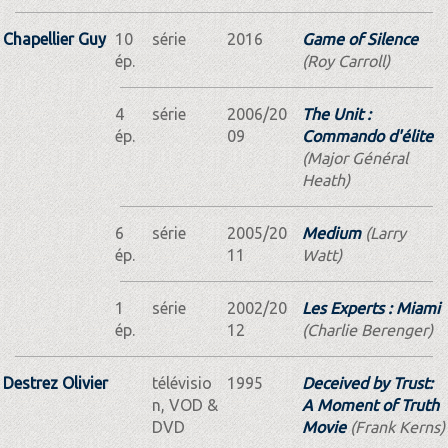
Chapellier Guy
10
série
2016
Game of Silence
ép.
(Roy Carroll)
4
série
2006/20
The Unit :
ép.
09
Commando d'élite
(Major Général
Heath)
6
série
2005/20
Medium
(Larry
ép.
11
Watt)
1
série
2002/20
Les Experts : Miami
ép.
12
(Charlie Berenger)
Destrez Olivier
télévisio
1995
Deceived by Trust:
n, VOD &
A Moment of Truth
DVD
Movie
(Frank Kerns)