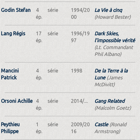
Godin Stefan
4
série
1994/20
La Vie à cinq
ép.
00
(Howard Bester)
Lang Régis
17
série
1996/19
Dark Skies,
ép.
97
l'impossible vérité
(Lt. Commandant
Phil Albano)
Mancini
4
série
1998
De la Terre à la
Patrick
ép.
Lune
(James
McDivitt)
Orsoni Achille
4
série
2014/....
Gang Related
ép.
(Malcolm Goetz)
Peythieu
1
série
2009/20
Castle
(Ronald
Philippe
ép.
16
Armstrong)