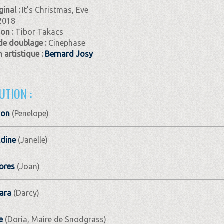
ginal :
It's Christmas, Eve
2018
ion :
Tibor Takacs
de doublage :
Cinephase
 artistique :
Bernard Josy
UTION :
son
(Penelope)
ldine
(Janelle)
ores
(Joan)
Lara
(Darcy)
e
(Doria, Maire de Snodgrass)