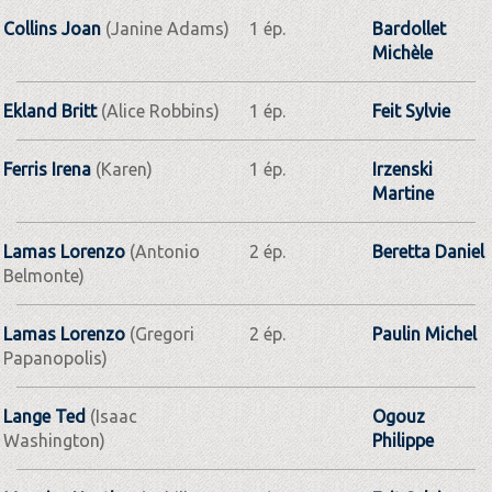
Collins Joan
(Janine Adams)
1 ép.
Bardollet
Michèle
Ekland Britt
(Alice Robbins)
1 ép.
Feit Sylvie
Ferris Irena
(Karen)
1 ép.
Irzenski
Martine
Lamas Lorenzo
(Antonio
2 ép.
Beretta Daniel
Belmonte)
Lamas Lorenzo
(Gregori
2 ép.
Paulin Michel
Papanopolis)
Lange Ted
(Isaac
Ogouz
Washington)
Philippe