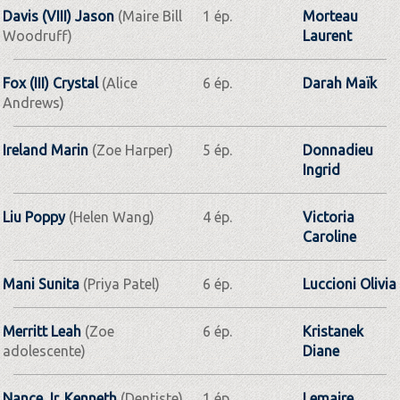
Davis (VIII) Jason
(Maire Bill
1 ép.
Morteau
Woodruff)
Laurent
Fox (III) Crystal
(Alice
6 ép.
Darah Maïk
Andrews)
Ireland Marin
(Zoe Harper)
5 ép.
Donnadieu
Ingrid
Liu Poppy
(Helen Wang)
4 ép.
Victoria
Caroline
Mani Sunita
(Priya Patel)
6 ép.
Luccioni Olivia
Merritt Leah
(Zoe
6 ép.
Kristanek
adolescente)
Diane
Nance Jr. Kenneth
(Dentiste)
1 ép.
Lemaire