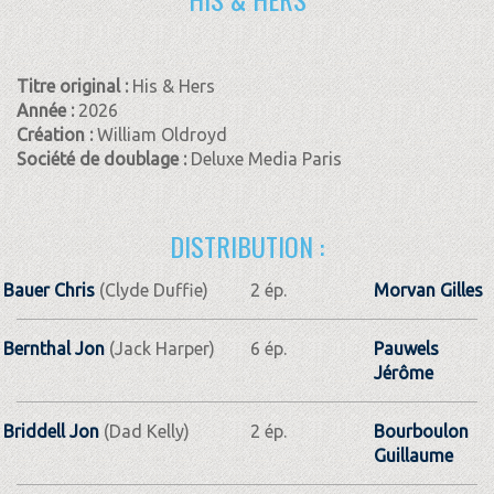
Titre original :
His & Hers
Année :
2026
Création :
William Oldroyd
Société de doublage :
Deluxe Media Paris
DISTRIBUTION :
Bauer Chris
(Clyde Duffie)
2 ép.
Morvan Gilles
Bernthal Jon
(Jack Harper)
6 ép.
Pauwels
Jérôme
Briddell Jon
(Dad Kelly)
2 ép.
Bourboulon
Guillaume