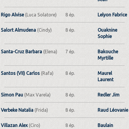
Rigo Alvise
(Luca Solatore)
8 ép.
Lelyon Fabrice
Salort Almudena
(Cindy)
8 ép.
Ouaknine
Sophie
Santa-Cruz Barbara
(Elena)
7 ép.
Bakouche
Myrtille
Santos (VII) Carlos
(Rafa)
8 ép.
Maurel
Laurent
Simon Pau
(Max Varela)
8 ép.
Redler Jim
Verbeke Natalia
(Frida)
8 ép.
Raud Léovanie
Villazan Alex
(Ciro)
8 ép.
Baulain