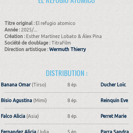
Titre original :
El refugio atomico
Année :
2025/....
Création :
Esther Martínez Lobato & Álex Pina
Société de doublage :
TitraFilm
Direction artistique :
Wermuth Thierry
DISTRIBUTION :
Banana Omar
(Tirso)
8 ép.
Ducher Loïc
Bisio Agustina
(Mimi)
8 ép.
Reinquin Eve
Falco Alicia
(Asia)
8 ép.
Perret Marie
Fernandez Alicia
(Julia
5 ép.
Parra Sandra