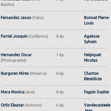
Baldini)
Fernandez Jason
(Yako)
Bonnat Pierre-
Louis
Furriel Joaquin
(Guillermo)
8 ép.
Agaësse
Sylvain
Hernandez Oscar
1 ép.
Helpiquet
(Photographe)
Nicolas
Ibarguren Miren
(Minerva)
8 ép.
Charton
Bénédicte
Mara Monica
(Ane)
8 ép.
Faguin Sophie
Ortiz Eleazar
(Antonio)
6 ép.
Vandecasteele
Jean