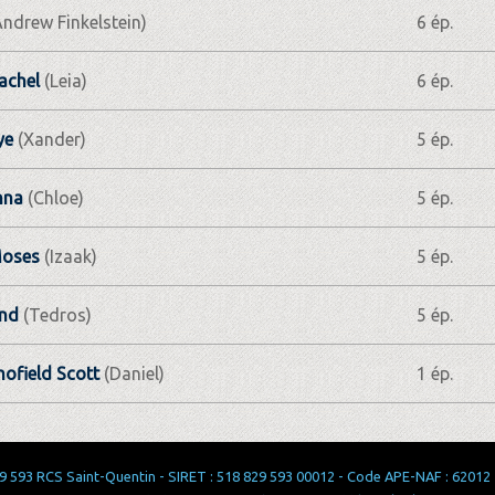
ndrew Finkelstein)
6 ép.
achel
(Leia)
6 ép.
ye
(Xander)
5 ép.
nna
(Chloe)
5 ép.
oses
(Izaak)
5 ép.
knd
(Tedros)
5 ép.
hofield Scott
(Daniel)
1 ép.
 593 RCS Saint-Quentin - SIRET : 518 829 593 00012 - Code APE-NAF : 62012 - 