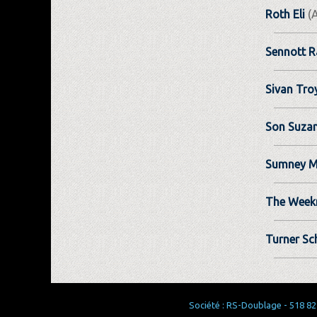
Roth Eli
(A
Sennott R
Sivan Tro
Son Suza
Sumney M
The Wee
Turner Sc
Société : RS-Doublage - 518 829