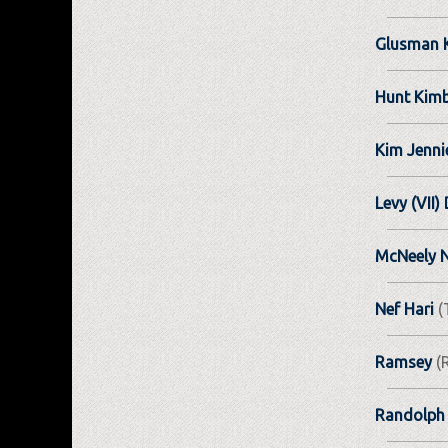
Glusman K
Hunt Kimb
Kim Jenni
Levy (VII)
McNeely 
Nef Hari
(
Ramsey
(
Randolph 