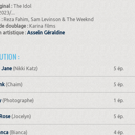
ginal :
The Idol
2023/....
 :
Reza Fahim, Sam Levinson & The Weeknd
de doublage :
Karina films
 artistique :
Asselin Géraldine
UTION :
) Jane
(Nikki Katz)
5 ép.
nk
(Chaim)
5 ép.
y
(Photographe)
1 ép.
-Rose
(Jocelyn)
5 ép.
anca
(Bianca)
4 ép.