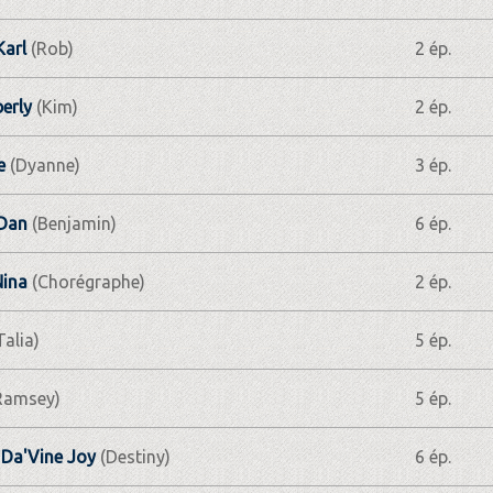
arl
(Rob)
2 ép.
erly
(Kim)
2 ép.
e
(Dyanne)
3 ép.
 Dan
(Benjamin)
6 ép.
Nina
(Chorégraphe)
2 ép.
Talia)
5 ép.
Ramsey)
5 ép.
Da'Vine Joy
(Destiny)
6 ép.