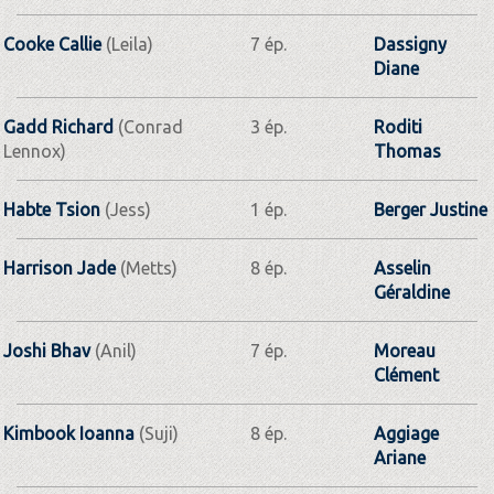
Cooke Callie
(Leila)
7 ép.
Dassigny
Diane
Gadd Richard
(Conrad
3 ép.
Roditi
Lennox)
Thomas
Habte Tsion
(Jess)
1 ép.
Berger Justine
Harrison Jade
(Metts)
8 ép.
Asselin
Géraldine
Joshi Bhav
(Anil)
7 ép.
Moreau
Clément
Kimbook Ioanna
(Suji)
8 ép.
Aggiage
Ariane