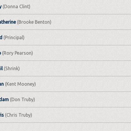
y
(Donna Clint)
therine
(Brooke Benton)
d
(Principal)
b
(Rory Pearson)
il
(Shrink)
an
(Kent Mooney)
Adam
(Don Truby)
is
(Chris Truby)