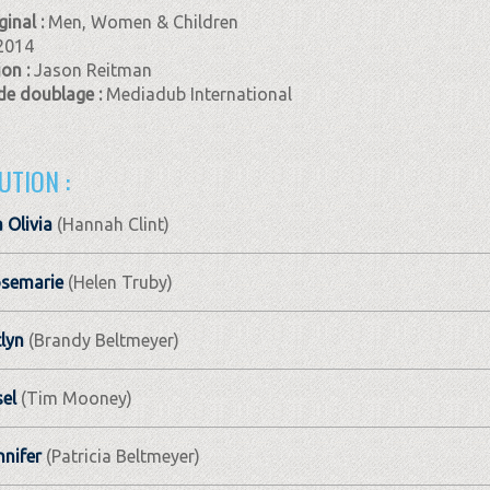
ginal :
Men, Women & Children
2014
ion :
Jason Reitman
de doublage :
Mediadub International
UTION :
 Olivia
(Hannah Clint)
osemarie
(Helen Truby)
tlyn
(Brandy Beltmeyer)
sel
(Tim Mooney)
nnifer
(Patricia Beltmeyer)