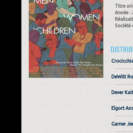
Titre ori
Année :
Réalisat
Société 
DISTRIB
Crocicchia
DeWitt R
Dever Kai
Elgort An
Garner Je