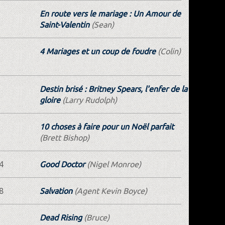
En route vers le mariage : Un Amour de
Saint-Valentin
(Sean)
4 Mariages et un coup de foudre
(Colin)
Destin brisé : Britney Spears, l'enfer de la
gloire
(Larry Rudolph)
10 choses à faire pour un Noël parfait
(Brett Bishop)
4
Good Doctor
(Nigel Monroe)
8
Salvation
(Agent Kevin Boyce)
Dead Rising
(Bruce)