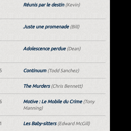
Réunis par le destin
(Kevin)
Juste une promenade
(Bill)
Adolescence perdue
(Dean)
5
Continuum
(Todd Sanchez)
The Murders
(Chris Bennett)
6
Motive : Le Mobile du Crime
(Tony
Manning)
1
Les Baby-sitters
(Edward McGill)