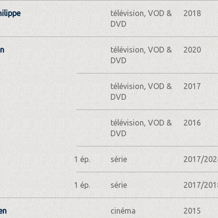
hilippe
télévision, VOD &
2018
DVD
en
télévision, VOD &
2020
DVD
télévision, VOD &
2017
DVD
télévision, VOD &
2016
DVD
1 ép.
série
2017/202
1 ép.
série
2017/201
en
cinéma
2015