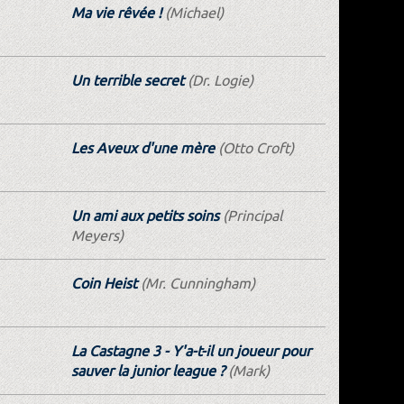
Ma vie rêvée !
(Michael)
Un terrible secret
(Dr. Logie)
Les Aveux d'une mère
(Otto Croft)
Un ami aux petits soins
(Principal
Meyers)
Coin Heist
(Mr. Cunningham)
La Castagne 3 - Y'a-t-il un joueur pour
sauver la junior league ?
(Mark)