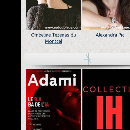
Ombeline Tezenas du
Alexandra Pic
Montcel