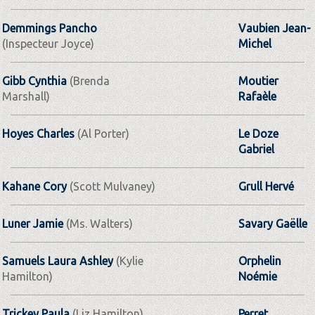
Demmings Pancho
Vaubien Jean-
(Inspecteur Joyce)
Michel
Gibb Cynthia
(Brenda
Moutier
Marshall)
Rafaèle
Hoyes Charles
(Al Porter)
Le Doze
Gabriel
Kahane Cory
(Scott Mulvaney)
Grull Hervé
Luner Jamie
(Ms. Walters)
Savary Gaëlle
Samuels Laura Ashley
(Kylie
Orphelin
Hamilton)
Noémie
Trickey Paula
(Liz Hamilton)
Perret