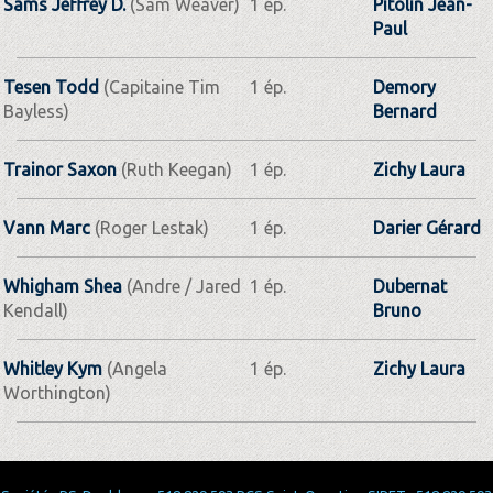
Sams Jeffrey D.
(Sam Weaver)
1 ép.
Pitolin Jean-
Paul
Tesen Todd
(Capitaine Tim
1 ép.
Demory
Bayless)
Bernard
Trainor Saxon
(Ruth Keegan)
1 ép.
Zichy Laura
Vann Marc
(Roger Lestak)
1 ép.
Darier Gérard
Whigham Shea
(Andre / Jared
1 ép.
Dubernat
Kendall)
Bruno
Whitley Kym
(Angela
1 ép.
Zichy Laura
Worthington)