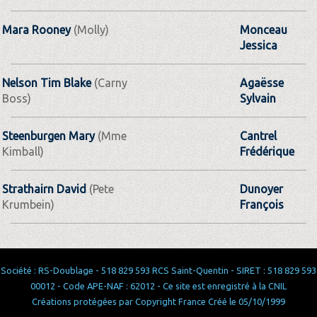
Mara Rooney
(Molly)
Monceau
Jessica
Nelson Tim Blake
(Carny
Agaësse
Boss)
Sylvain
Steenburgen Mary
(Mme
Cantrel
Kimball)
Frédérique
Strathairn David
(Pete
Dunoyer
Krumbein)
François
Société : RS-Doublage - 518 829 593 RCS Saint-Quentin - SIRET : 518 829 593
00012 - Code APE-NAF : 62012 - Ce site est enregistré à la CNIL
Créations protégées par Copyright France Créé le 05/10/1999