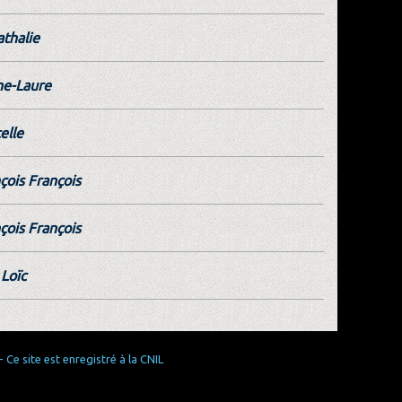
thalie
ne-Laure
elle
çois François
çois François
Loïc
Ce site est enregistré à la CNIL