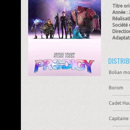
Titre ori
Année :
Réalisat
Société 
Direction
Adaptati
DISTRIB
Bolian mo
Borom
Cadet Huu
Capitaine