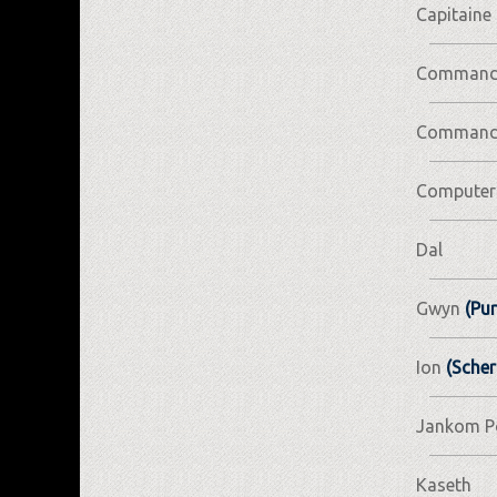
Capitaine 
Command 
Commande
Computer
Dal
Gwyn
(Pur
Ion
(Scher
Jankom P
Kaseth