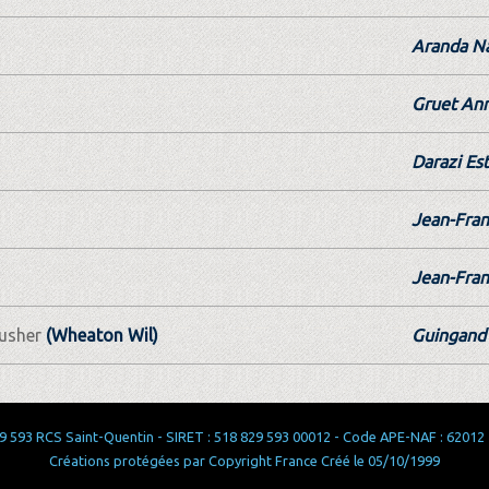
Aranda Na
Gruet An
Darazi Est
Jean-Fran
Jean-Fran
usher
(Wheaton Wil)
Guingand 
 593 RCS Saint-Quentin - SIRET : 518 829 593 00012 - Code APE-NAF : 62012 - 
Créations protégées par Copyright France Créé le 05/10/1999