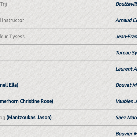
Trij
Bouttevill
instructor
Arnaud Cé
ur Tysess
Jean-Fran
Tureau Sy
Laurent 
nell Ella)
Bouvet M
merhorn Christine Rose)
Vaubien J
og
(Mantzoukas Jason)
Saez Mar
Bouvier M