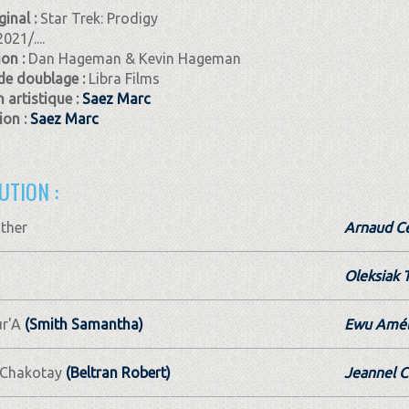
ginal :
Star Trek: Prodigy
2021/....
ion :
Dan Hageman & Kevin Hageman
de doublage :
Libra Films
 artistique :
Saez Marc
on :
Saez Marc
UTION :
ther
Arnaud Cé
Oleksiak 
r'A
(Smith Samantha)
Ewu Amél
 Chakotay
(Beltran Robert)
Jeannel C