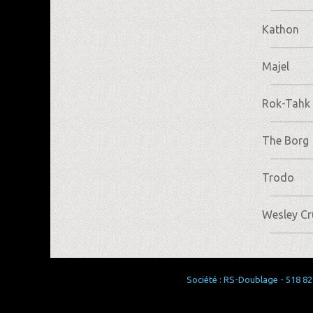
Kathon
Majel
Rok-Tahk
The Borg
Trodo
Wesley Cr
Société : RS-Doublage - 518 829