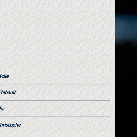
cile
Thibault
ia
hristophe