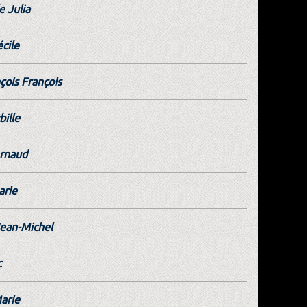
e Julia
cile
çois François
bille
Arnaud
arie
ean-Michel
c
arie