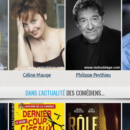
Céline Mauge
Philippe Peythieu
DANS L'ACTUALITÉ
DES COMÉDIENS...