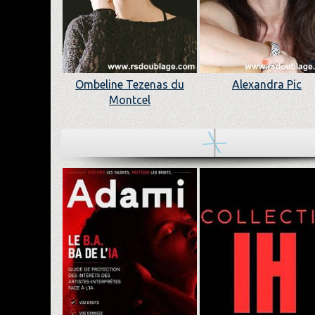
Ombeline Tezenas du
Alexandra Pic
Montcel